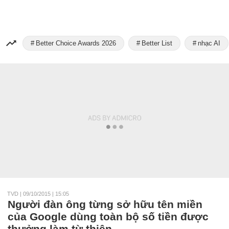
Better Choice Awards 2026
Better List
nhạc AI
TVD
|
09/10/2015 | 15:05
Người đàn ông từng sở hữu tên miền
của Google dùng toàn bộ số tiền được
thưởng làm từ thiện