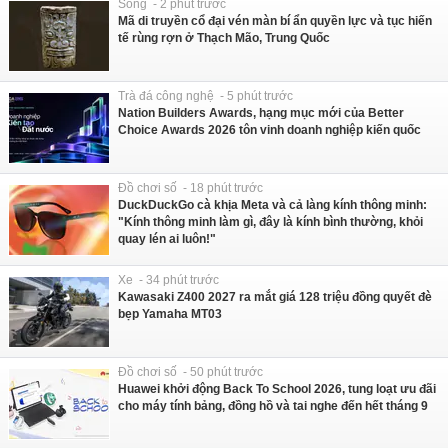
Sống - 2 phút trước
Mã di truyền cổ đại vén màn bí ẩn quyền lực và tục hiến
tế rùng rợn ở Thạch Mão, Trung Quốc
Trà đá công nghệ - 5 phút trước
Nation Builders Awards, hạng mục mới của Better
Choice Awards 2026 tôn vinh doanh nghiệp kiến quốc
Đồ chơi số - 18 phút trước
DuckDuckGo cà khịa Meta và cả làng kính thông minh:
"Kính thông minh làm gì, đây là kính bình thường, khỏi
quay lén ai luôn!"
Xe - 34 phút trước
Kawasaki Z400 2027 ra mắt giá 128 triệu đồng quyết đè
bẹp Yamaha MT03
Đồ chơi số - 50 phút trước
Huawei khởi động Back To School 2026, tung loạt ưu đãi
cho máy tính bảng, đồng hồ và tai nghe đến hết tháng 9