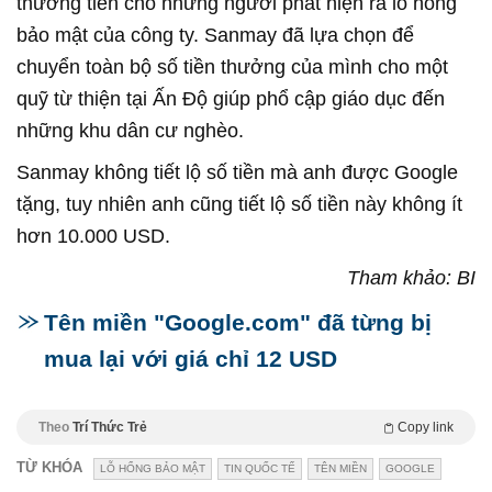
thưởng tiền cho những người phát hiện ra lỗ hổng
bảo mật của công ty. Sanmay đã lựa chọn để
chuyển toàn bộ số tiền thưởng của mình cho một
quỹ từ thiện tại Ấn Độ giúp phổ cập giáo dục đến
những khu dân cư nghèo.
Sanmay không tiết lộ số tiền mà anh được Google
tặng, tuy nhiên anh cũng tiết lộ số tiền này không ít
hơn 10.000 USD.
Tham khảo: BI
Tên miền "Google.com" đã từng bị
mua lại với giá chỉ 12 USD
Theo
Trí Thức Trẻ
Copy link
TỪ KHÓA
LỖ HỔNG BẢO MẬT
TIN QUỐC TẾ
TÊN MIỀN
GOOGLE