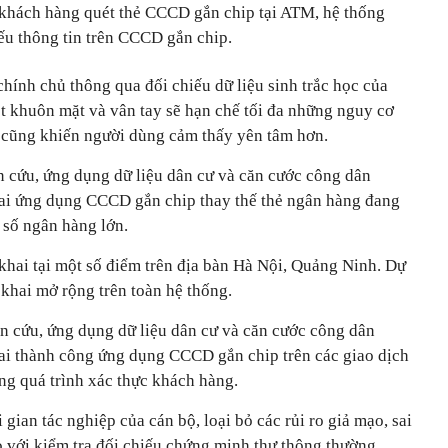
i khách hàng quét thẻ CCCD gắn chip tại ATM, hệ thống
iếu thông tin trên CCCD gắn chip.
chính chủ thông qua đối chiếu dữ liệu sinh trắc học của
t khuôn mặt và vân tay sẽ hạn chế tối đa những nguy cơ
y cũng khiến người dùng cảm thấy yên tâm hơn.
n cứu, ứng dụng dữ liệu dân cư và căn cước công dân
hai ứng dụng CCCD gắn chip thay thế thẻ ngân hàng đang
 số ngân hàng lớn.
khai tại một số điểm trên địa bàn Hà Nội, Quảng Ninh. Dự
n khai mở rộng trên toàn hệ thống.
 cứu, ứng dụng dữ liệu dân cư và căn cước công dân
hai thành công ứng dụng CCCD gắn chip trên các giao dịch
ng quá trình xác thực khách hàng.
 gian tác nghiệp của cán bộ, loại bỏ các rủi ro giả mạo, sai
so với kiểm tra đối chiếu chứng minh thư thông thường