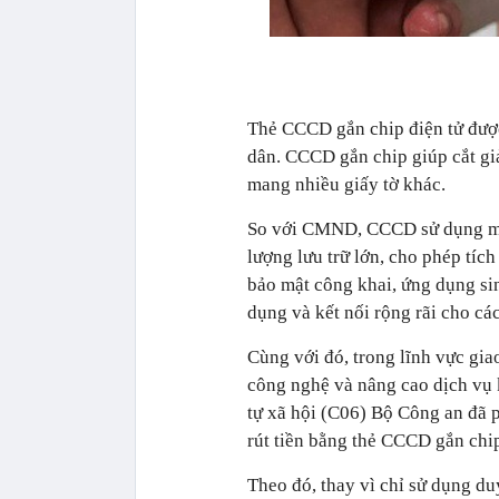
Thẻ CCCD gắn chip điện tử được
dân. CCCD gắn chip giúp cắt gi
mang nhiều giấy tờ khác.
So với CMND, CCCD sử dụng mã 
lượng lưu trữ lớn, cho phép tíc
bảo mật công khai, ứng dụng si
dụng và kết nối rộng rãi cho cá
Cùng với đó, trong lĩnh vực gi
công nghệ và nâng cao dịch vụ 
tự xã hội (C06) Bộ Công an đã p
rút tiền bằng thẻ CCCD gắn chi
Theo đó, thay vì chỉ sử dụng du