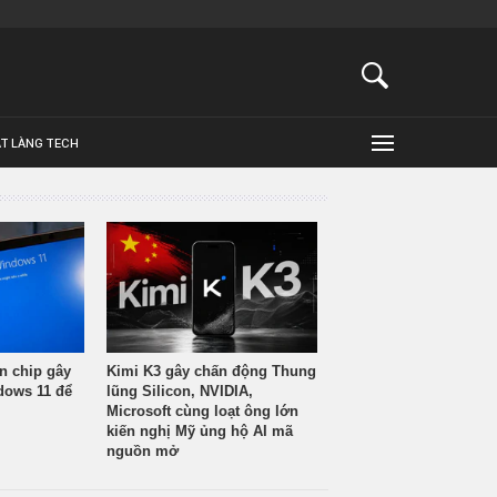
ẬT LÀNG TECH
n chip gây
Kimi K3 gây chấn động Thung
ndows 11 để
lũng Silicon, NVIDIA,
Microsoft cùng loạt ông lớn
kiến nghị Mỹ ủng hộ AI mã
nguồn mở