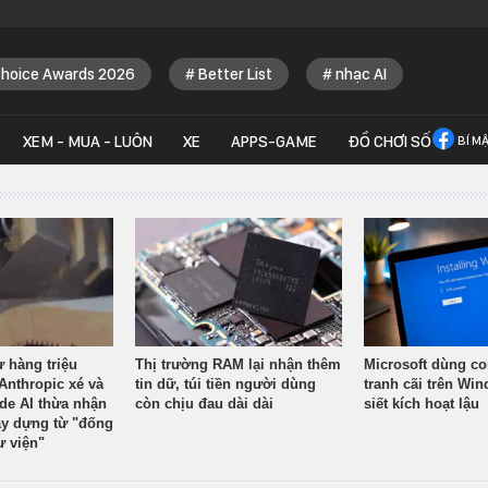
Choice Awards 2026
Better List
nhạc AI
XEM - MUA - LUÔN
XE
APPS-GAME
ĐỒ CHƠI SỐ
BÍ M
ừ hàng triệu
Thị trường RAM lại nhận thêm
Microsoft dùng co
Anthropic xé và
tin dữ, túi tiền người dùng
tranh cãi trên Wi
ude AI thừa nhận
còn chịu đau dài dài
siết kích hoạt lậu
y dựng từ "đống
ư viện"