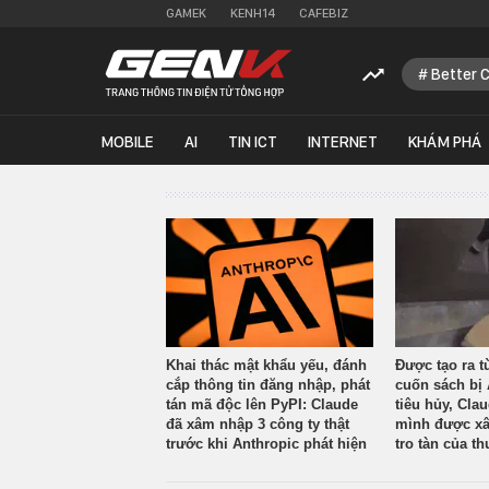
GAMEK
KENH14
CAFEBIZ
Better 
MOBILE
AI
TIN ICT
INTERNET
KHÁM PHÁ
Khai thác mật khẩu yếu, đánh
Được tạo ra t
cắp thông tin đăng nhập, phát
cuốn sách bị 
tán mã độc lên PyPI: Claude
tiêu hủy, Cla
đã xâm nhập 3 công ty thật
mình được xâ
trước khi Anthropic phát hiện
tro tàn của th