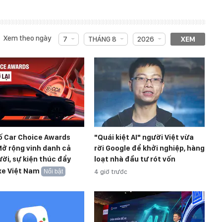
Xem theo ngày
7
THÁNG 8
2026
XEM
ố Car Choice Awards
"Quái kiệt AI" người Việt vừa
ở rộng vinh danh cả
rời Google để khởi nghiệp, hàng
ời, sự kiện thúc đẩy
loạt nhà đầu tư rót vốn
xe Việt Nam
Nổi bật
4 giờ trước