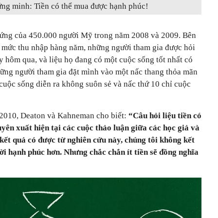
ng minh: Tiền có thể mua được hạnh phúc!
 ứng của 450.000 người Mỹ trong năm 2008 và 2009. Bên
ề mức thu nhập hàng năm, những người tham gia được hỏi
y hôm qua, và liệu họ đang có một cuộc sống tốt nhất có
ững người tham gia đặt mình vào một nấc thang thỏa mãn
 cuộc sống diễn ra không suôn sẻ và nấc thứ 10 chỉ cuộc
2010, Deaton và Kahneman cho biết:
“Câu hỏi liệu tiền có
ên xuất hiện tại các cuộc thảo luận giữa các học giả và
kết quả có được từ nghiên cứu này,
chúng tôi không kết
ười hạnh phúc hơn. Nhưng chắc chắn ít tiền sẽ đồng nghĩa