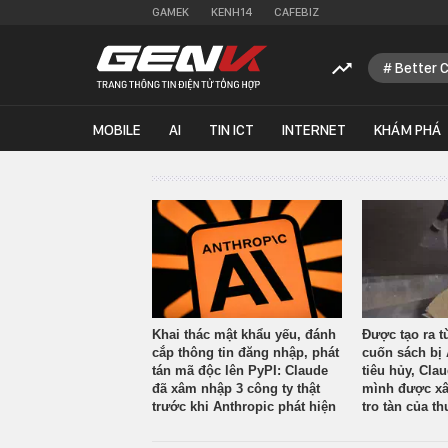
GAMEK
KENH14
CAFEBIZ
Better 
MOBILE
AI
TIN ICT
INTERNET
KHÁM PHÁ
Khai thác mật khẩu yếu, đánh
Được tạo ra t
cắp thông tin đăng nhập, phát
cuốn sách bị 
tán mã độc lên PyPI: Claude
tiêu hủy, Cla
đã xâm nhập 3 công ty thật
mình được xâ
trước khi Anthropic phát hiện
tro tàn của th