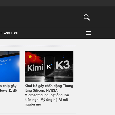
ẬT LÀNG TECH
n chip gây
Kimi K3 gây chấn động Thung
ndows 11 để
lũng Silicon, NVIDIA,
Microsoft cùng loạt ông lớn
kiến nghị Mỹ ủng hộ AI mã
nguồn mở