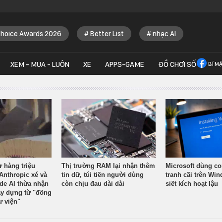
Choice Awards 2026
Better List
nhạc AI
XEM - MUA - LUÔN
XE
APPS-GAME
ĐỒ CHƠI SỐ
BÍ M
ừ hàng triệu
Thị trường RAM lại nhận thêm
Microsoft dùng co
Anthropic xé và
tin dữ, túi tiền người dùng
tranh cãi trên Wi
ude AI thừa nhận
còn chịu đau dài dài
siết kích hoạt lậu
y dựng từ "đống
ư viện"