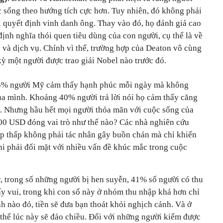
 sống theo hướng tích cực hơn. Tuy nhiên, đó không phải
l quyết định vinh danh ông. Thay vào đó, họ đánh giá cao
định nghĩa thói quen tiêu dùng của con người, cụ thể là về
 và dịch vụ. Chính vì thế, trường hợp của Deaton vô cùng
kỳ một người được trao giải Nobel nào trước đó.
, 85% người Mỹ cảm thấy hạnh phúc mỗi ngày mà không
a mình. Khoảng 40% người trả lời nói họ cảm thấy căng
. Nhưng hầu hết mọi người thỏa mãn với cuộc sống của
00 USD đóng vai trò như thế nào? Các nhà nghiên cứu
ập thấp không phải tác nhân gây buồn chán mà chỉ khiến
hi phải đối mặt với nhiều vấn đề khúc mắc trong cuộc
, trong số những người bị hen suyễn, 41% số người có thu
ấy vui, trong khi con số này ở nhóm thu nhập khá hơn chỉ
h nào đó, tiền sẽ đưa bạn thoát khỏi nghịch cảnh. Và ở
thế lúc này sẽ đảo chiều. Đối với những người kiếm được