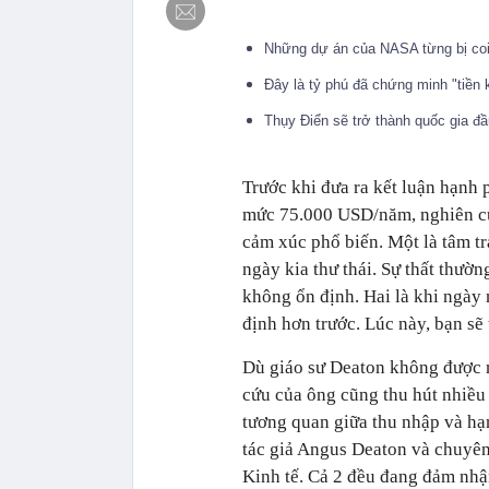
Những dự án của NASA từng bị coi
Đây là tỷ phú đã chứng minh "tiền 
Thụy Điển sẽ trở thành quốc gia đ
Trước khi đưa ra kết luận hạnh 
mức 75.000 USD/năm, nghiên cứu
cảm xúc phổ biến. Một là tâm t
ngày kia thư thái. Sự thất thườ
không ổn định. Hai là khi ngày 
định hơn trước. Lúc này, bạn s
Dù giáo sư Deaton không được n
cứu của ông cũng thu hút nhiều
tương quan giữa thu nhập và hạ
tác giả Angus Deaton và chuyên
Kinh tế. Cả 2 đều đang đảm nhận