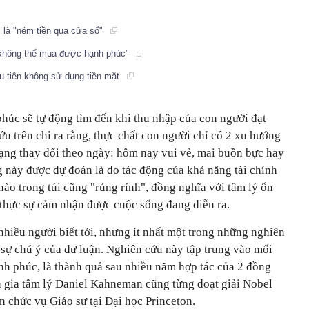
 là "ném tiền qua cửa sổ"
không thể mua được hạnh phúc"
ầu tiên không sử dụng tiền mặt
phúc sẽ tự động tìm đến khi thu nhập của con người đạt
 trên chỉ ra rằng, thực chất con người chỉ có 2 xu hướng
rạng thay đổi theo ngày: hôm nay vui vẻ, mai buồn bực hay
ng này được dự đoán là do tác động của khả năng tài chính
nào trong túi cũng "rủng rỉnh", đồng nghĩa với tâm lý ổn
ẽ thực sự cảm nhận được cuộc sống đang diễn ra.
hiều người biết tới, nhưng ít nhất một trong những nghiên
 sự chú ý của dư luận. Nghiên cứu này tập trung vào mối
nh phúc, là thành quả sau nhiều năm hợp tác của 2 đồng
 gia tâm lý Daniel Kahneman cũng từng đoạt giải Nobel
 chức vụ Giáo sư tại Đại học Princeton.