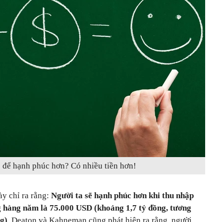
 để hạnh phúc hơn? Có nhiều tiền hơn!
ày chỉ ra rằng:
Người ta sẽ hạnh phúc hơn khi thu nhập
g hàng năm là 75.000 USD (khoảng 1,7 tỷ đồng, tương
g)
. Deaton và Kahneman cũng phát hiện ra rằng, người