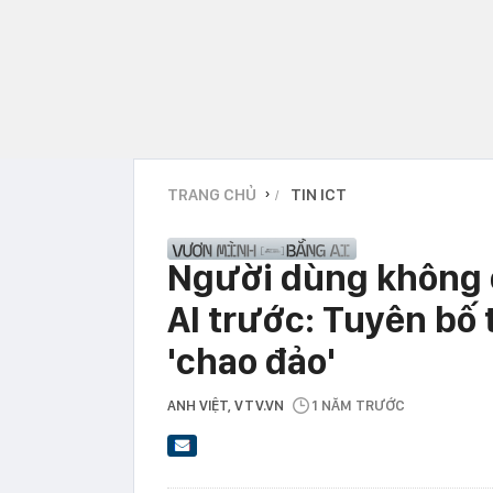
TRANG CHỦ
TIN ICT
›
Người dùng không 
AI trước: Tuyên bố
'chao đảo'
ANH VIỆT
, VTV.VN
1 NĂM TRƯỚC