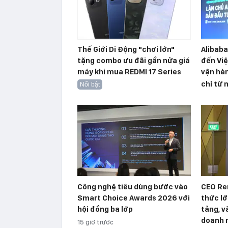
Thế Giới Di Động "chơi lớn"
Alibab
tặng combo ưu đãi gần nửa giá
đến Việ
máy khi mua REDMI 17 Series
vận hàn
chỉ từ 
Nổi bật
Công nghệ tiêu dùng bước vào
CEO Re
Smart Choice Awards 2026 với
thức lớ
hội đồng ba lớp
tảng, v
doanh n
15 giờ trước