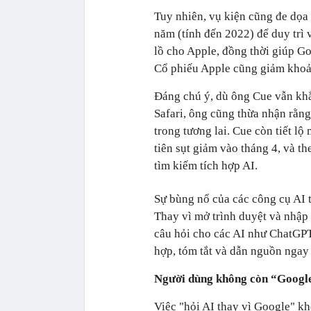
Tuy nhiên, vụ kiện cũng đe dọa 
năm (tính đến 2022) để duy trì 
lồ cho Apple, đồng thời giúp Go
Cổ phiếu Apple cũng giảm khoả
Đáng chú ý, dù ông Cue vẫn khẳ
Safari, ông cũng thừa nhận rằn
trong tương lai. Cue còn tiết lộ 
tiên sụt giảm vào tháng 4, và t
tìm kiếm tích hợp AI.
Sự bùng nổ của các công cụ AI 
Thay vì mở trình duyệt và nhập 
câu hỏi cho các AI như ChatGPT
hợp, tóm tắt và dẫn nguồn ngay l
Người dùng không còn “Google
Việc "hỏi AI thay vì Google" kh