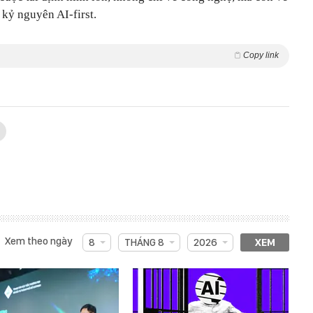
kỷ nguyên AI-first.
Copy link
Xem theo ngày
8
THÁNG 8
2026
XEM