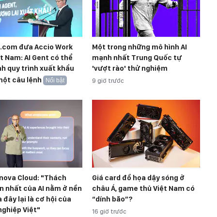
a.com đưa Accio Work
Một trong những mô hình AI
t Nam: AI Gent có thể
mạnh nhất Trung Quốc tự
h quy trình xuất khẩu
'vượt rào' thử nghiệm
một câu lệnh
Nổi bật
9 giờ trước
nova Cloud: "Thách
Giá card đồ họa dậy sóng ở
n nhất của AI nằm ở nền
châu Á, game thủ Việt Nam có
à đây lại là cơ hội của
“dính bão”?
ghiệp Việt"
16 giờ trước