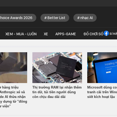
Choice Awards 2026
Better List
nhạc AI
XEM - MUA - LUÔN
XE
APPS-GAME
ĐỒ CHƠI SỐ
BÍ M
ừ hàng triệu
Thị trường RAM lại nhận thêm
Microsoft dùng co
Anthropic xé và
tin dữ, túi tiền người dùng
tranh cãi trên Wi
ude AI thừa nhận
còn chịu đau dài dài
siết kích hoạt lậu
y dựng từ "đống
ư viện"