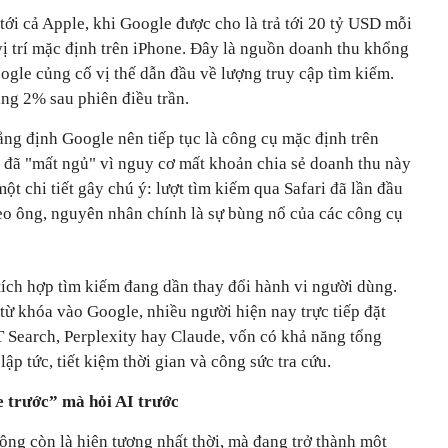
tới cả Apple, khi Google được cho là trả tới 20 tỷ USD mỗi
vị trí mặc định trên iPhone. Đây là nguồn doanh thu khổng
ogle củng cố vị thế dẫn đầu về lượng truy cập tìm kiếm.
ng 2% sau phiên điều trần.
ng định Google nên tiếp tục là công cụ mặc định trên
g đã "mất ngủ" vì nguy cơ mất khoản chia sẻ doanh thu này
một chi tiết gây chú ý: lượt tìm kiếm qua Safari đã lần đầu
heo ông, nguyên nhân chính là sự bùng nổ của các công cụ
tích hợp tìm kiếm đang dần thay đổi hành vi người dùng.
từ khóa vào Google, nhiều người hiện nay trực tiếp đặt
 Search, Perplexity hay Claude, vốn có khả năng tổng
ập tức, tiết kiệm thời gian và công sức tra cứu.
 trước” mà hỏi AI trước
ông còn là hiện tượng nhất thời, mà đang trở thành một