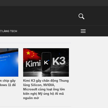
ẬT LÀNG TECH
n chip gây
Kimi K3 gây chấn động Thung
ndows 11 để
lũng Silicon, NVIDIA,
Microsoft cùng loạt ông lớn
kiến nghị Mỹ ủng hộ AI mã
nguồn mở