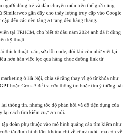
m người dùng trẻ và dân chuyên môn trên thế giới cũng
từ Similarweb gần đây cho thấy lượng truy cập vào Google
uy cập đến các nền tảng AI tăng đều hàng tháng.
viên tại TP.HCM, cho biết từ đầu năm 2024 anh đã ít dùng
iệu kỹ thuật.
i thích thuật toán, sửa lỗi code, đôi khi còn nhờ viết lại
tiêu hơn hẳn việc lọc qua hàng chục đường link từ
marketing ở Hà Nội, chia sẻ rằng thay vì gõ từ khóa như
GPT hoặc Grok-3 để tra cứu thông tin hoặc tìm ý tưởng bài
lại thông tin, nhưng tốc độ phản hồi và độ tiện dụng của
lại cách tìm kiếm cũ," An nói.
c tập đoàn phụ thuộc vào mô hình quảng cáo tìm kiếm như
cuộc tái định hình lớn, không chỉ về công nghệ, mà còn về