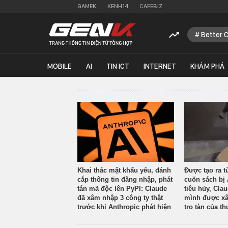
GAMEK
KENH14
CAFEBIZ
Better 
MOBILE
AI
TIN ICT
INTERNET
KHÁM PHÁ
Khai thác mật khẩu yếu, đánh
Được tạo ra t
cắp thông tin đăng nhập, phát
cuốn sách bị 
tán mã độc lên PyPI: Claude
tiêu hủy, Cla
đã xâm nhập 3 công ty thật
mình được xâ
trước khi Anthropic phát hiện
tro tàn của th