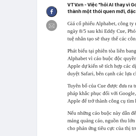
VTV.vn - Việc "hỏi AI thay vì
thành một thói quen mới, đặc
Giá cổ phiếu Alphabet, công ty
ngày 8/5 sau khi Eddy Cue, Phó 
tuệ nhân tạo sẽ thay thế các c
Phát biểu tại phiên tòa liên b
Alphabet vì cáo buộc độc quyền
Apple dự kiến sẽ tích hợp các d
duyệt Safari, bên cạnh các lựa c
Tuyên bố của Cue được đưa ra t
pháp khắc phục đối với Google, 
Apple để trở thành công cụ tìm 
Nếu những cáo buộc này dẫn đế
mảng quảng cáo, nguồn thu lớn n
cho phản ứng tiêu cực của thị t