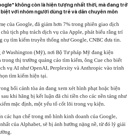
 Google" không còn là hiện tượng nhất thời, mà đang trở
 biệt với nhóm người dùng trẻ và dân chuyên môn
 mẹ của Google, đã giảm hơn 7% trong phiên giao dịch
chủ tịch phụ trách dịch vụ của Apple, phát biểu rằng trí
ông cụ tìm kiếm truyền thống như Google, CNBC đưa tin.
ang ở Washington (Mỹ), nơi Bộ Tư pháp Mỹ đang kiện
 trong thị trường quảng cáo tìm kiếm, ông Cue cho biết
ịch vụ AI như OpenAI, Perplexity và Anthropic vào trình
họn tìm kiếm hiện tại.
rong bối cảnh tòa án đang xem xét hình phạt hoặc biện
sau khi hãng bị kết luận đã chi tiền cho các nền tảng như
kiếm mặc định, một yếu tố cốt lõi trong vụ kiện.
n các hạn chế trong mô hình kinh doanh của Google,
hất của Alphabet, sẽ bị ảnh hưởng nặng nề, từ đó lý giải
rường.