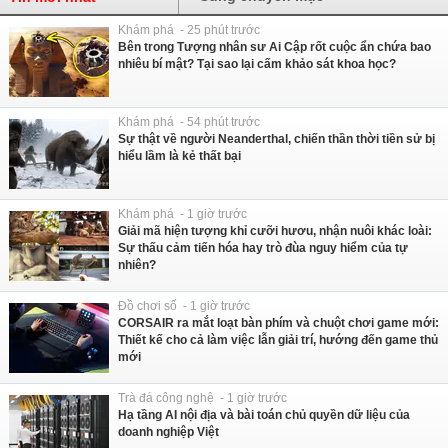
Khám phá - 25 phút trước
Bên trong Tượng nhân sư Ai Cập rốt cuộc ẩn chứa bao
nhiêu bí mật? Tại sao lại cấm khảo sát khoa học?
Khám phá - 54 phút trước
Sự thật về người Neanderthal, chiến thần thời tiền sử bị
hiểu lầm là kẻ thất bại
Khám phá - 1 giờ trước
Giải mã hiện tượng khỉ cưỡi hươu, nhận nuôi khác loài:
Sự thấu cảm tiến hóa hay trò đùa nguy hiểm của tự
nhiên?
Đồ chơi số - 1 giờ trước
CORSAIR ra mắt loạt bàn phím và chuột chơi game mới:
Thiết kế cho cả làm việc lẫn giải trí, hướng đến game thủ
mới
Trà đá công nghệ - 1 giờ trước
Hạ tầng AI nội địa và bài toán chủ quyền dữ liệu của
doanh nghiệp Việt