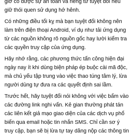
giờ có được sự an toàn và riêng tư tuyệt đối nếu
giữ thói quen sử dụng hớ hênh.
Có những điều tối kỵ mà bạn tuyệt đối không nên
làm trên điện thoại Android, ví dụ như tải ứng dụng
từ các nguồn không rõ nguồn gốc hay lười kiểm tra
các quyền truy cập của ứng dụng.
Hãy nhớ rằng, các phương thức tấn công hiện đại
ngày nay ít khi dùng biện pháp ép buộc cài mã độc,
mà chủ yếu tập trung vào việc thao túng tâm lý, lừa
người dùng tự đưa ra các quyết định sai lầm.
Trước hết, hãy tuyệt đối nói không với việc bấm vào
các đường link nghi vấn. Kẻ gian thường phát tán
các liên kết giả mạo giao diện của các dịch vụ phổ
biến qua email hoặc tin nhắn SMS. Chỉ cần sơ ý
truy cập, bạn sẽ bị lừa tự tay dâng nộp các thông tin