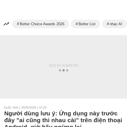
Better Choice Awards 2026
Better List
nhạc AI
Quốc Vinh
|
25/05/2026 | 10:20
Người dùng lưu ý: Ứng dụng này trước
đây "ai cũng thi nhau cài" trên điện thoại
Android, giờ hãy ngừng lại