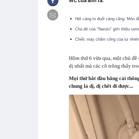
WC của anh ta.
Hét càng to đuổi càng căng: Món đ
Cha đẻ của "Naruto" giới thiệu ser
Chiếc máy chấm công của tự nhiên gi
Hôm thứ 6 vừa qua, một chủ đề đ
dị nhất mà các cô trông thấy t
Mọi thứ bắt đầu bằng cái thông
chung là dị, dị chết đi được...