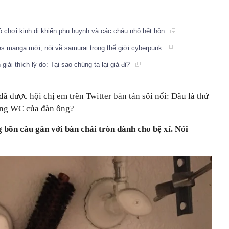
ồ chơi kinh dị khiến phụ huynh và các cháu nhỏ hết hồn
ies manga mới, nói về samurai trong thế giới cyberpunk
ải thích lý do: Tại sao chúng ta lại già đi?
ã được hội chị em trên Twitter bàn tán sôi nổi: Đâu là thứ
rong WC của đàn ông?
 bồn cầu gắn với bàn chải tròn dành cho bệ xí. Nói