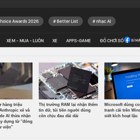
Choice Awards 2026
Better List
nhạc AI
XEM - MUA - LUÔN
XE
APPS-GAME
ĐỒ CHƠI SỐ
BÍ M
ừ hàng triệu
Thị trường RAM lại nhận thêm
Microsoft dùng co
Anthropic xé và
tin dữ, túi tiền người dùng
tranh cãi trên Wi
ude AI thừa nhận
còn chịu đau dài dài
siết kích hoạt lậu
y dựng từ "đống
ư viện"