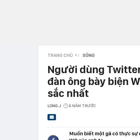
TRANG CHỦ
SỐNG
›
Người dùng Twitter
đàn ông bày biện W
sắc nhất
LONG.J
8 NĂM TRƯỚC
Muốn biết một gã có thực sự 