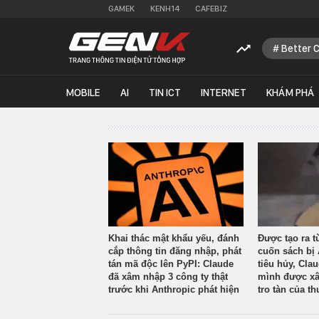
GAMEK
KENH14
CAFEBIZ
Better 
MOBILE
AI
TIN ICT
INTERNET
KHÁM PHÁ
Khai thác mật khẩu yếu, đánh
Được tạo ra t
cắp thông tin đăng nhập, phát
cuốn sách bị 
tán mã độc lên PyPI: Claude
tiêu hủy, Cla
đã xâm nhập 3 công ty thật
mình được xâ
trước khi Anthropic phát hiện
tro tàn của th