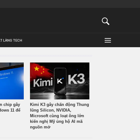
ẬT LÀNG TECH
n chip gây
Kimi K3 gây chấn động Thung
ndows 11 để
lũng Silicon, NVIDIA,
Microsoft cùng loạt ông lớn
kiến nghị Mỹ ủng hộ AI mã
nguồn mở