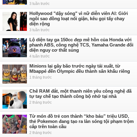
3 tuần trước
Hollywood "dậy sóng" vì nữ diễn viên AI: Giới
ngôi sao đồng loạt nổi giận, kêu gọi tẩy chay
diện rộng
3 tuần trước
Lộ diện tay ga 150cc đẹp mê hồn của Honda với
phanh ABS, công nghệ TCS, Yamaha Grande đối
diện nguy cơ thất sủng
4 tuần trước
Minions lại gây bão trước ngày tái xuất, từ
Mbappé đến Olympic đều thành sân khấu riêng
1 tháng trước
Chê RAM đắt, một thanh niên yêu công nghệ đã
tự tay chế tạo thành công bộ nhớ tại nhà
2 tháng trước
Từ món đồ trẻ con thành “kho báu” triệu USD,
thẻ Pokemon đang tạo ra làn sóng tội phạm trộm
cắp trên toàn cầu
2 tháng trước