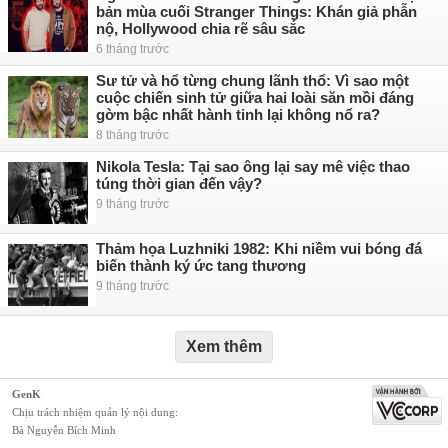
bản mùa cuối Stranger Things: Khán giả phẫn
nộ, Hollywood chia rẽ sâu sắc
6 tháng trước
Sư tử và hổ từng chung lãnh thổ: Vì sao một
cuộc chiến sinh tử giữa hai loài săn mồi đáng
gờm bậc nhất hành tinh lại không nổ ra?
8 tháng trước
Nikola Tesla: Tại sao ông lại say mê việc thao
túng thời gian đến vậy?
9 tháng trước
Thảm họa Luzhniki 1982: Khi niềm vui bóng đá
biến thành ký ức tang thương
9 tháng trước
Xem thêm
GenK
Chịu trách nhiệm quản lý nội dung:
Bà Nguyễn Bích Minh