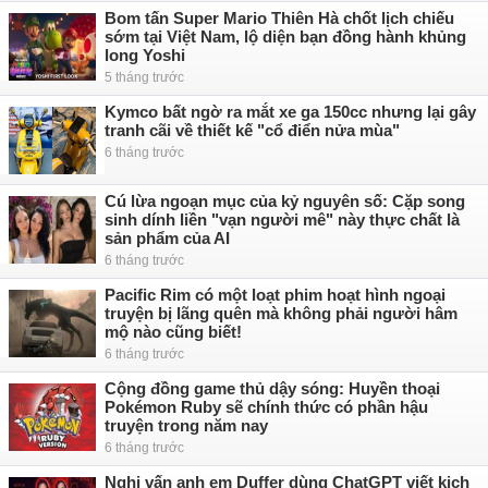
Bom tấn Super Mario Thiên Hà chốt lịch chiếu
sớm tại Việt Nam, lộ diện bạn đồng hành khủng
long Yoshi
5 tháng trước
Kymco bất ngờ ra mắt xe ga 150cc nhưng lại gây
tranh cãi về thiết kế "cổ điển nửa mùa"
6 tháng trước
Cú lừa ngoạn mục của kỷ nguyên số: Cặp song
sinh dính liền "vạn người mê" này thực chất là
sản phẩm của AI
6 tháng trước
Pacific Rim có một loạt phim hoạt hình ngoại
truyện bị lãng quên mà không phải người hâm
mộ nào cũng biết!
6 tháng trước
Cộng đồng game thủ dậy sóng: Huyền thoại
Pokémon Ruby sẽ chính thức có phần hậu
truyện trong năm nay
6 tháng trước
Nghi vấn anh em Duffer dùng ChatGPT viết kịch