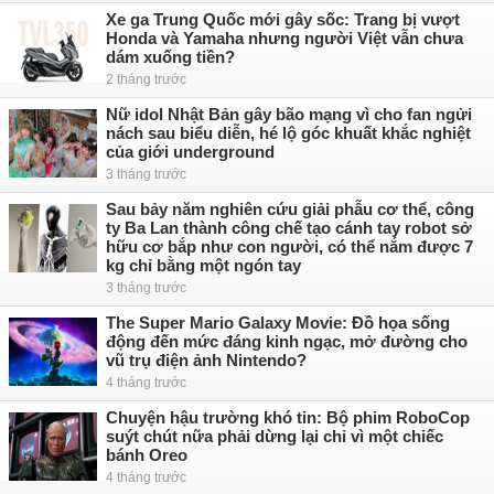
Xe ga Trung Quốc mới gây sốc: Trang bị vượt
Honda và Yamaha nhưng người Việt vẫn chưa
dám xuống tiền?
2 tháng trước
Nữ idol Nhật Bản gây bão mạng vì cho fan ngửi
nách sau biểu diễn, hé lộ góc khuất khắc nghiệt
của giới underground
3 tháng trước
Sau bảy năm nghiên cứu giải phẫu cơ thể, công
ty Ba Lan thành công chế tạo cánh tay robot sở
hữu cơ bắp như con người, có thể nắm được 7
kg chỉ bằng một ngón tay
3 tháng trước
The Super Mario Galaxy Movie: Đồ họa sống
động đến mức đáng kinh ngạc, mở đường cho
vũ trụ điện ảnh Nintendo?
4 tháng trước
Chuyện hậu trường khó tin: Bộ phim RoboCop
suýt chút nữa phải dừng lại chỉ vì một chiếc
bánh Oreo
4 tháng trước