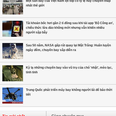
Một sân bay của Việt Nam lọt top có tỷ lệ hủy chuyến thấp
nhất thế giới
Tài khoản bốc hơi gần 2 tỉ đồng sau khi tải app 'Bộ Công an',
chiêu thức lừa đảo không mới nhưng vẫn khiến nhiều
người sập bẫy
Sau 50 năm, NASA gấp rút quay lại Mặt Trăng: Huấn luyện
ngày đêm, chuyến bay sắp diễn ra
Kỳ lạ những chuyến bay vào vũ trụ của chó 'nhặt', mèo lạc,
tinh tinh
Trung Quốc phát triển máy bay không người lái để báo thời
tiết
Cùng chuyên mục