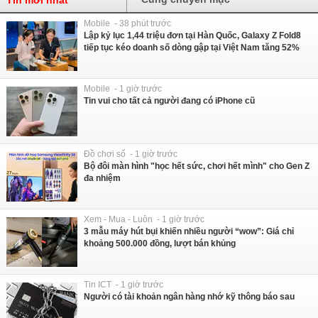
Tin mới nhất
Mobile - 38 phút trước
Lập kỷ lục 1,44 triệu đơn tại Hàn Quốc, Galaxy Z Fold8
tiếp tục kéo doanh số dòng gập tại Việt Nam tăng 52%
Mobile - 1 giờ trước
Tin vui cho tất cả người đang có iPhone cũ
Đồ chơi số - 1 giờ trước
Bộ đôi màn hình "học hết sức, chơi hết mình" cho Gen Z
đa nhiệm
Xem - Mua - Luôn - 1 giờ trước
3 mẫu máy hút bụi khiến nhiều người “wow”: Giá chỉ
khoảng 500.000 đồng, lượt bán khủng
Tin ICT - 1 giờ trước
Người có tài khoản ngân hàng nhớ kỹ thông báo sau