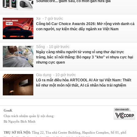
Soundcore... giảm sâu, có món gần nửa giá
Xe - 7 giờ trước
Công bố Car Choice Awards 2026: Mở rộng vinh danh cả
con người, sự kiện thúc đẩy ngành xe Việt Nam
Sống - 10 giờ trước
Ngày càng nhiều người tử vong vì ung thư đại trực
tràng, bác sĩ nói thẳng: Bỏ ngay 3 "kho" vi nhựa cực hại
nhưng cực quen
Gia dụng - 10 giờ trước
LG ra mắt điều hòa ARTCOOL AI Air tại Việt Nam: Thiết
kế như một món nội thất, AI cá nhân hóa trải nghiệm
GenK
Chịu trách nhiệm quản lý nội dung:
Bà Nguyễn Bích Minh
TRỤ SỞ HÀ NỘI:
Tầng 22, Tòa nhà Center Building, Hapulico Complex, Số 01, phố