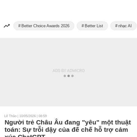
Better Choice Awards 2026
Better List
nhạc AI
Lê Thảo
|
10/05/2026 | 08:59
Người trẻ Châu Âu đang "yêu" một thuật
toán: Sự trỗi dậy của đế chế hỗ trợ cảm
xúc ChatGPT