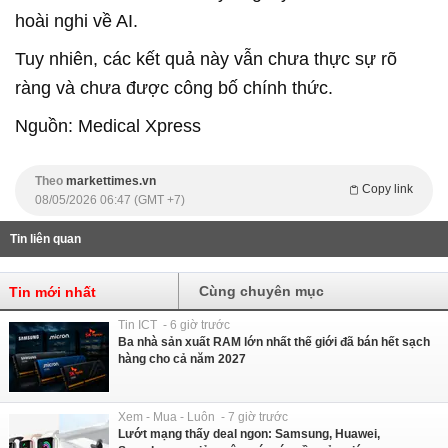
hoài nghi về AI.
Tuy nhiên, các kết quả này vẫn chưa thực sự rõ
ràng và chưa được công bố chính thức.
Nguồn: Medical Xpress
Theo
markettimes.vn
Copy link
08/05/2026 06:47 (GMT +7)
Tin liên quan
Cùng chuyên mục
Tin mới nhất
Tin ICT - 6 giờ trước
Ba nhà sản xuất RAM lớn nhất thế giới đã bán hết sạch
hàng cho cả năm 2027
Xem - Mua - Luôn - 7 giờ trước
Lướt mạng thấy deal ngon: Samsung, Huawei,