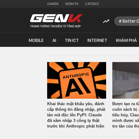
GAMEK
KENH14
CAFEBIZ
Better 
MOBILE
AI
TIN ICT
INTERNET
KHÁM PHÁ
Khai thác mật khẩu yếu, đánh
Được tạo ra t
cắp thông tin đăng nhập, phát
cuốn sách bị 
tán mã độc lên PyPI: Claude
tiêu hủy, Cla
đã xâm nhập 3 công ty thật
mình được xâ
trước khi Anthropic phát hiện
tro tàn của th