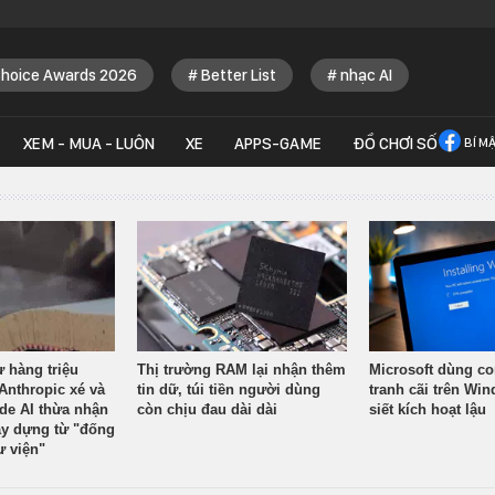
Choice Awards 2026
Better List
nhạc AI
XEM - MUA - LUÔN
XE
APPS-GAME
ĐỒ CHƠI SỐ
BÍ M
ừ hàng triệu
Thị trường RAM lại nhận thêm
Microsoft dùng co
Anthropic xé và
tin dữ, túi tiền người dùng
tranh cãi trên Wi
ude AI thừa nhận
còn chịu đau dài dài
siết kích hoạt lậu
y dựng từ "đống
ư viện"