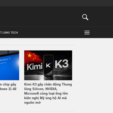
ẬT LÀNG TECH
n chip gây
Kimi K3 gây chấn động Thung
ndows 11 để
lũng Silicon, NVIDIA,
Microsoft cùng loạt ông lớn
kiến nghị Mỹ ủng hộ AI mã
nguồn mở