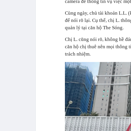
camera để thông tin vụ việc một
Cùng ngày, chủ tài khoản L.L. (
để nói rõ lại. Cụ thể, chị L. thô
quản lý tại căn hộ The Sóng.
Chị L. cũng nói rõ, không hề đá
căn hộ chị thuê nên mọi thông ti
trách nhiệm.