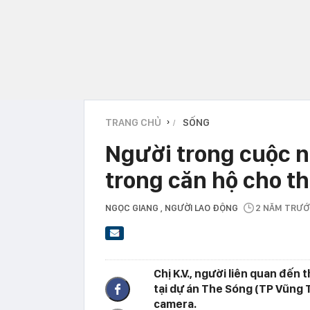
TRANG CHỦ
SỐNG
›
Người trong cuộc n
trong căn hộ cho t
NGỌC GIANG
, NGƯỜI LAO ĐỘNG
2 NĂM TRƯ
Chị K.V., người liên quan đến
tại dự án The Sóng (TP Vũng Tà
camera.