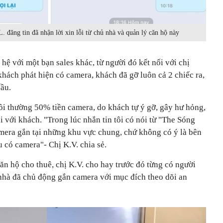
. đăng tin đã nhận lời xin lỗi từ chủ nhà và quản lý căn hộ này
hệ với một bạn sales khác, từ người đó kết nối với chị
khách phát hiện có camera, khách đã gỡ luôn cả 2 chiếc ra,
đầu.
ồi thường 50% tiền camera, do khách tự ý gỡ, gây hư hỏng,
ại với khách. "Trong lúc nhắn tin tôi có nói từ "The Sóng
amera gắn tại những khu vực chung, chứ không có ý là bên
 có camera"- Chị K.V. chia sẻ.
ăn hộ cho thuê, chị K.V. cho hay trước đó từng có người
hủ nhà đã chủ động gắn camera với mục đích theo dõi an