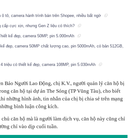
 ô tô, camera hành trình bán trên Shopee, nhiều bất ngờ
g cấp cực xịn, nhưng Gen Z liệu có thích?
 Thiết kế đẹp, camera 50MP, pin 5.000mAh
ết kế đẹp, camera 50MP chất lượng cao, pin 5000mAh, có bản 512GB,
 4 triệu có thiết kế đẹp, camera 108MP, pin 5.030mAh
ên Báo Người Lao Động, chị K.V., người quản lý căn hộ bị
rong căn hộ tại dự án The Sóng (TP Vũng Tàu), cho biết
hi những hình ảnh, tin nhắn của chị bị chia sẻ trên mạng
 những bình luận công kích.
à chủ căn hộ mà là người làm dịch vụ, căn hộ này cũng chỉ
ờng chỉ vào dịp cuối tuần.