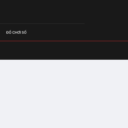
ĐỒ CHƠI SỐ
G CÁO
o.vn
 Center Building - Hapulico Complex, Số
, phường Thanh Xuân, thành phố Hà Nội