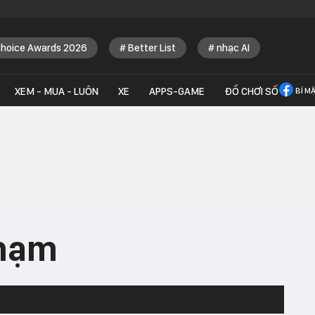
Choice Awards 2026
Better List
nhạc AI
XEM - MUA - LUÔN
XE
APPS-GAME
ĐỒ CHƠI SỐ
BÍ M
phạm