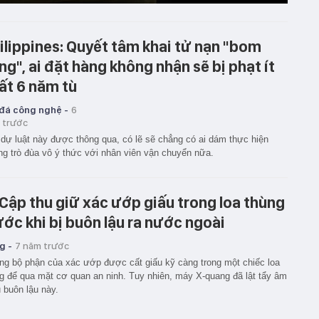
ilippines: Quyết tâm khai tử nạn "bom
ng", ai đặt hàng không nhận sẽ bị phạt ít
ất 6 năm tù
 đá công nghệ -
6
 trước
dự luật này được thông qua, có lẽ sẽ chẳng có ai dám thực hiện
g trò đùa vô ý thức với nhân viên vận chuyển nữa.
 Cập thu giữ xác ướp giấu trong loa thùng
ước khi bị buôn lậu ra nước ngoài
g -
7 năm trước
g bộ phận của xác ướp được cất giấu kỹ càng trong một chiếc loa
g để qua mặt cơ quan an ninh. Tuy nhiên, máy X-quang đã lật tẩy âm
buôn lậu này.