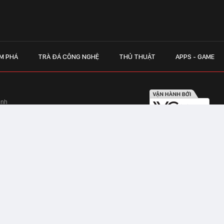
M PHÁ
TRÀ ĐÁ CÔNG NGHỆ
THỦ THUẬT
APPS - GAME
inh
Hapulico Complex, Số 01, phố Nguyễn
LIÊN HỆ QUẢN
 Văn Tần, Phường Xuân Hòa, TPHCM
Hotline hỗ trợ quảng cáo:
ico Complex, Số 01, phố Nguyễn Huy
Email:
giaitrixahoi@admicr
Hỗ trợ & CSKH: Admicro
 trên mạng số 460/GP-TTĐT do Sở Thông
Address: Tầng 20, Tòa nhà
01, phố Nguyễn Huy Tưởng