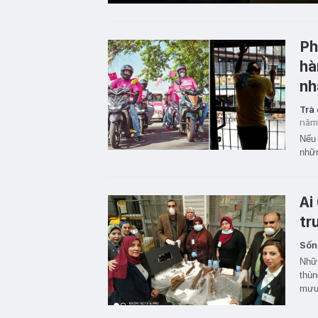
Ph
hà
nh
Trà
năm
Nếu 
nhữn
Ai
tr
Sốn
Nhữn
thùn
mưu 