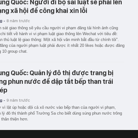
ung Quốc: Người đi bộ sai luật sẽ phải lên
ng xã hội để công khai xin lỗi
g -
8 năm trước
 sát giao thông sẽ yêu cầu người vi phạm đăng tải hình ảnh cũng
chi tiết về hành vi vi phạm luật giao thông lên Wechat với tiêu đề:
n thủ luật lệ giao thông: Một xã hội văn minh bắt đầu từ chính tôi".
đăng của người phạm luật phải được ít nhất 20 likes hoặc được đăng
g 10 group chat.
ung Quốc: Quản lý đô thị được trang bị
ng phun nước để dập tắt bếp than trái
ép
g -
9 năm trước
 vì lật úp hoặc dội cả xô nước vào bếp than của người vi phạm,
 lý đô thị thành phố Trường Sa cho biết dùng súng phun nước trông
. thân thiện hơn.