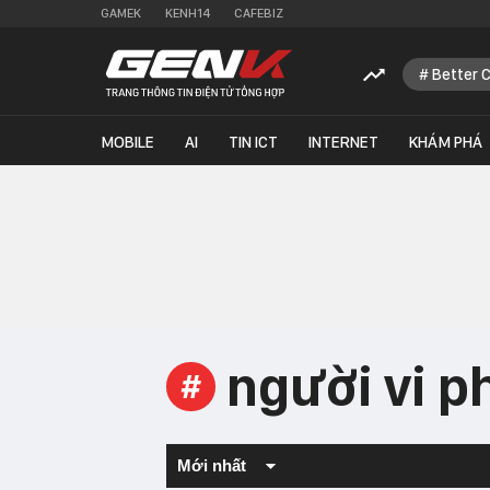
GAMEK
KENH14
CAFEBIZ
Better 
MOBILE
AI
TIN ICT
INTERNET
KHÁM PHÁ
người vi 
#
Mới nhất