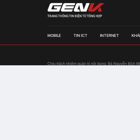
MOBILE
TIN ICT
INTERNET
KHÁ
Chịu trách nhiệm quản lý nội dung: Bà Nguyễn Bích M
TRỤ SỞ HÀ NỘI:
Tầng 22, Tòa nhà Center Building, 
Huy Tưởng, phường Thanh Xuân, thành phố Hà Nội
Điện thoại: 024 7309 5555.
Email:
info@genk.vn
VPĐD TẠI TP.HCM:
Tầng 4, Tòa nhà 123, số 127 Võ
© Copyright 2010 - 2026 - Công ty Cổ phần VCCorp
Tầng 17, 19, 20, 21 Toà nhà Center Building - Hapul
Tưởng, phường Thanh Xuân, thành phố Hà Nội
Giấy phép thiết lập trang thông tin điện tử tổng hợp
tin và Truyền thông Hà Nội cấp ngày 03/02/2016
Chính sách bảo mật