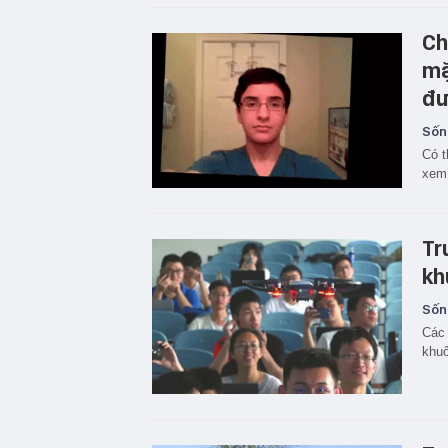
Ch
mặ
đư
Sốn
Có t
xem
Tr
kh
Sốn
Các 
khuô