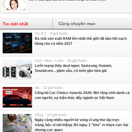
Cùng chuyên mục
Tin mới nhất
Tin ICT - 9 giờ trước
Ba nhà sản xuất RAM lớn nhất thế giới đã bán hết sạch
hàng cho cả năm 2027
Xem - Mua - Luôn - 10 giờ trước
Lướt mạng thấy deal ngon: Samsung, Huawei,
Soundcore... giảm sâu, có món gần nửa giá
Xe - 10 giờ trước
Công bố Car Choice Awards 2026: Mở rộng vinh danh cả
con người, sự kiện thúc đẩy ngành xe Việt Nam
Sống - 13 giờ trước
Ngày càng nhiều người tử vong vì ung thư đại trực
tràng, bác sĩ nói thẳng: Bỏ ngay 3 "kho" vi nhựa cực hại
nhưng cực quen