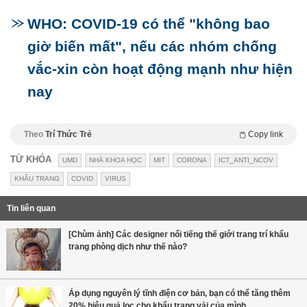
WHO: COVID-19 có thể "không bao
giờ biến mất", nếu các nhóm chống
vắc-xin còn hoạt động mạnh như hiện
nay
Theo
Trí Thức Trẻ
Copy link
TỪ KHÓA
UMD
NHÀ KHOA HỌC
MIT
CORONA
ICT_ANTI_NCOV
KHẨU TRANG
COVID
VIRUS
Tin liên quan
[Chùm ảnh] Các designer nổi tiếng thế giới trang trí khẩu
trang phòng dịch như thế nào?
Áp dụng nguyên lý tĩnh điện cơ bản, bạn có thể tăng thêm
20% hiệu quả lọc cho khẩu trang vải của mình