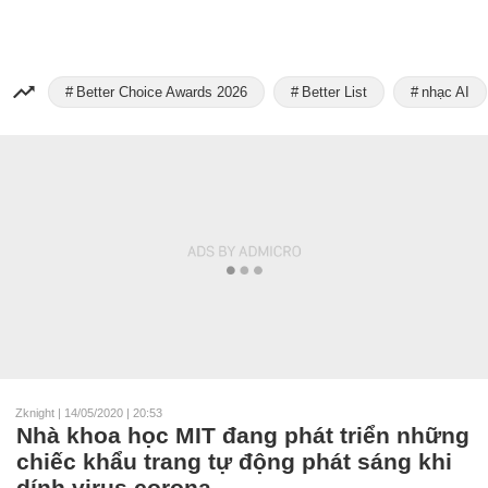
Better Choice Awards 2026
Better List
nhạc AI
Zknight
|
14/05/2020 | 20:53
Nhà khoa học MIT đang phát triển những
chiếc khẩu trang tự động phát sáng khi
dính virus corona