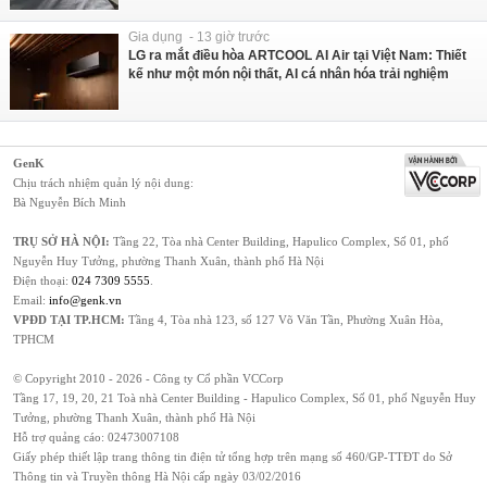
Gia dụng - 13 giờ trước
LG ra mắt điều hòa ARTCOOL AI Air tại Việt Nam: Thiết
kế như một món nội thất, AI cá nhân hóa trải nghiệm
GenK
Chịu trách nhiệm quản lý nội dung:
Bà Nguyễn Bích Minh
TRỤ SỞ HÀ NỘI:
Tầng 22, Tòa nhà Center Building, Hapulico Complex, Số 01, phố
Nguyễn Huy Tưởng, phường Thanh Xuân, thành phố Hà Nội
Điện thoại:
024 7309 5555
.
Email:
info@genk.vn
VPĐD TẠI TP.HCM:
Tầng 4, Tòa nhà 123, số 127 Võ Văn Tần, Phường Xuân Hòa,
TPHCM
© Copyright 2010 - 2026 - Công ty Cổ phần VCCorp
Tầng 17, 19, 20, 21 Toà nhà Center Building - Hapulico Complex, Số 01, phố Nguyễn Huy
Tưởng, phường Thanh Xuân, thành phố Hà Nội
Hỗ trợ quảng cáo:
02473007108
Giấy phép thiết lập trang thông tin điện tử tổng hợp trên mạng số 460/GP-TTĐT do Sở
Thông tin và Truyền thông Hà Nội cấp ngày 03/02/2016