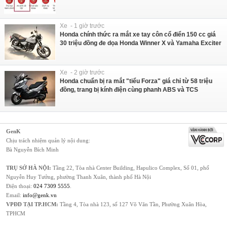
Xe - 1 giờ trước
Honda chính thức ra mắt xe tay côn cổ điển 150 cc giá
30 triệu đồng đe dọa Honda Winner X và Yamaha Exciter
Xe - 2 giờ trước
Honda chuẩn bị ra mắt "tiểu Forza" giá chỉ từ 58 triệu
đồng, trang bị kính điện cùng phanh ABS và TCS
GenK
Chịu trách nhiệm quản lý nội dung:
Bà Nguyễn Bích Minh
TRỤ SỞ HÀ NỘI:
Tầng 22, Tòa nhà Center Building, Hapulico Complex, Số 01, phố
Nguyễn Huy Tưởng, phường Thanh Xuân, thành phố Hà Nội
Điện thoại:
024 7309 5555
.
Email:
info@genk.vn
VPĐD TẠI TP.HCM:
Tầng 4, Tòa nhà 123, số 127 Võ Văn Tần, Phường Xuân Hòa,
TPHCM