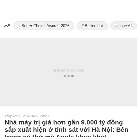
Better Choice Awards 2026
Better List
nhạc AI
Thùy Anh
|
12/04/2025 | 08:29
Nhà máy trị giá hơn gần 9.000 tỷ đồng
sắp xuất hiện ở tỉnh sát với Hà Nội: Bên
trong có thứ mà Apple khao khát