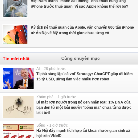
Việt Nam thành "mảnh đất thiêng" cho chuỗi cung ứng
iPhone trước thuế quan: Vì sao Apple không thể rời bỏ?
Kỳ tích né thuế quan của Apple, vận chuyển 600 tấn iPhone
từ Ấn Độ về Mỹ trong thời gian chưa từng có
Cùng chuyên mục
Tin mới nhất
AI - 28 phút trước
Tỉ phú sáng lập 'cá voi' Strategy: ChatGPT giúp tôi kiếm
15 tỷ USD, đừng làm việc nhiều hơn robot
Khám phá - 1 giờ trước
Bí mật rợn người trong bộ gen nhân loại: 1% DNA của
bạn đến từ một loài người "bóng ma" chưa từng được
biết tới!
Sống - 1 giờ trước
Hà Nội đẩy mạnh tích hợp tài khoản hưởng an sinh xã
hội trên VNeID