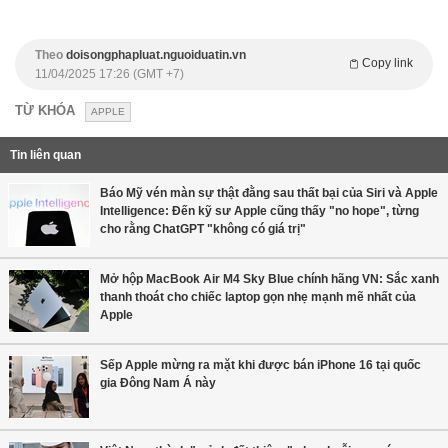
Theo
doisongphapluat.nguoiduatin.vn
Copy link
11/04/2025 17:26 (GMT +7)
TỪ KHÓA
APPLE
Tin liên quan
Báo Mỹ vén màn sự thật đằng sau thất bại của Siri và Apple
Intelligence: Đến kỹ sư Apple cũng thấy "no hope", từng
cho rằng ChatGPT "không có giá trị"
Mở hộp MacBook Air M4 Sky Blue chính hãng VN: Sắc xanh
thanh thoát cho chiếc laptop gọn nhẹ mạnh mẽ nhất của
Apple
Sếp Apple mừng ra mặt khi được bán iPhone 16 tại quốc
gia Đông Nam Á này