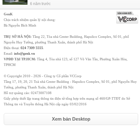
6 năm trước
GenK
Chịu trách nhiệm quản lý nội dung:
Bà Nguyễn Bích Minh
TRỤ SỞ HÀ NỘI:
Tầng 22, Tòa nhà Center Building, Hapulico Complex, Số 01, phố
Nguyễn Huy Tưởng, phường Thanh Xuân, thành phố Hà Nội
Điện thoại:
024 7309 5555
.
Email:
info@genk.vn
VPĐD TẠI TP.HCM:
Tầng 4, Tòa nhà 123, số 127 Võ Văn Tần, Phường Xuân Hòa,
TPHCM
© Copyright 2010 - 2026 - Công ty Cổ phần VCCorp
Tầng 17, 19, 20, 21 Toà nhà Center Building - Hapulico Complex, Số 01, phố Nguyễn Huy
Tưởng, phường Thanh Xuân, thành phố Hà Nội
Hỗ trợ quảng cáo:
02473007108
Giấy phép thiết lập trang thông tin điện tử tổng hợp trên mạng số 460/GP-TTĐT do Sở
Thông tin và Truyền thông Hà Nội cấp ngày 03/02/2016
Xem bản Desktop