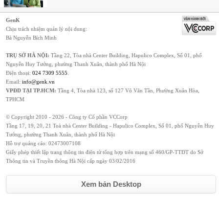
GenK
Chịu trách nhiệm quản lý nội dung:
Bà Nguyễn Bích Minh
TRỤ SỞ HÀ NỘI:
Tầng 22, Tòa nhà Center Building, Hapulico Complex, Số 01, phố
Nguyễn Huy Tưởng, phường Thanh Xuân, thành phố Hà Nội
Điện thoại:
024 7309 5555
.
Email:
info@genk.vn
VPĐD TẠI TP.HCM:
Tầng 4, Tòa nhà 123, số 127 Võ Văn Tần, Phường Xuân Hòa,
TPHCM
© Copyright 2010 - 2026 - Công ty Cổ phần VCCorp
Tầng 17, 19, 20, 21 Toà nhà Center Building - Hapulico Complex, Số 01, phố Nguyễn Huy
Tưởng, phường Thanh Xuân, thành phố Hà Nội
Hỗ trợ quảng cáo:
02473007108
Giấy phép thiết lập trang thông tin điện tử tổng hợp trên mạng số 460/GP-TTĐT do Sở
Thông tin và Truyền thông Hà Nội cấp ngày 03/02/2016
Xem bản Desktop