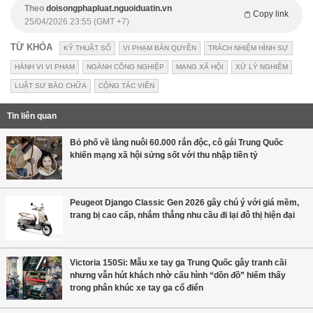
Theo
doisongphapluat.nguoiduatin.vn
Copy link
25/04/2026 23:55 (GMT +7)
TỪ KHÓA
KỸ THUẬT SỐ
VI PHẠM BẢN QUYỀN
TRÁCH NHIỆM HÌNH SỰ
HÀNH VI VI PHẠM
NGÀNH CÔNG NGHIỆP
MẠNG XÃ HỘI
XỬ LÝ NGHIÊM
LUẬT SƯ BÀO CHỮA
CỘNG TÁC VIÊN
Tin liên quan
Bỏ phố về làng nuôi 60.000 rắn độc, cô gái Trung Quốc
khiến mạng xã hội sửng sốt với thu nhập tiền tỷ
Peugeot Django Classic Gen 2026 gây chú ý với giá mềm,
trang bị cao cấp, nhắm thẳng nhu cầu đi lại đô thị hiện đại
Victoria 150Si: Mẫu xe tay ga Trung Quốc gây tranh cãi
nhưng vẫn hút khách nhờ cấu hình “dồn đồ” hiếm thấy
trong phân khúc xe tay ga cổ điển