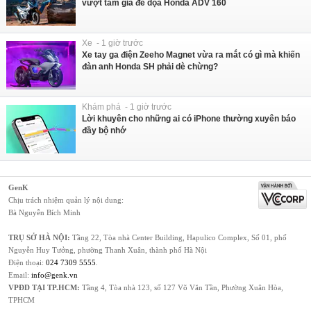
vượt tầm giá đe dọa Honda ADV 160
Xe - 1 giờ trước
Xe tay ga điện Zeeho Magnet vừa ra mắt có gì mà khiến
đàn anh Honda SH phải dè chừng?
Khám phá - 1 giờ trước
Lời khuyên cho những ai có iPhone thường xuyên báo
đầy bộ nhớ
GenK
Chịu trách nhiệm quản lý nội dung:
Bà Nguyễn Bích Minh
TRỤ SỞ HÀ NỘI:
Tầng 22, Tòa nhà Center Building, Hapulico Complex, Số 01, phố
Nguyễn Huy Tưởng, phường Thanh Xuân, thành phố Hà Nội
Điện thoại:
024 7309 5555
.
Email:
info@genk.vn
VPĐD TẠI TP.HCM:
Tầng 4, Tòa nhà 123, số 127 Võ Văn Tần, Phường Xuân Hòa,
TPHCM