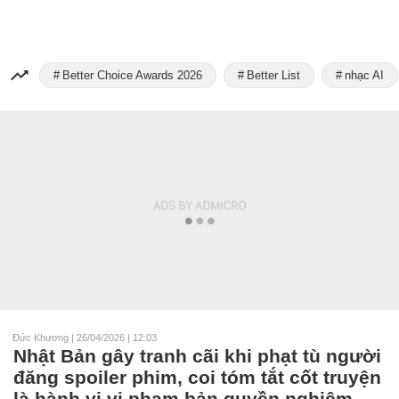
Better Choice Awards 2026
Better List
nhạc AI
Đức Khương
|
26/04/2026 | 12:03
Nhật Bản gây tranh cãi khi phạt tù người
đăng spoiler phim, coi tóm tắt cốt truyện
là hành vi vi phạm bản quyền nghiêm