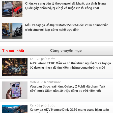
Chôn xe sang tiền tỷ theo người đã khuất, gia đình Trung
Quốc gây phẫn nộ, bị xử lý và buộc xin lỗi công khai
Mẫu xe tay ga đô thị CFMoto 150SC-F đời 2026 chính thức
trình làng với loạt công nghệ cực đỉnh
Cùng chuyên mục
Tin mới nhất
Xe - 28 phút trước
AJS Leten LT190: Mẫu xe có thể khiến người đi xe tay ga
bỏ đường nhựa để tìm kiếm những cung đường mới
Mobile - 56 phút trước
Vừa bán được vài hôm, Galaxy Z Fold8 đã chạm "giá
đáy" mới: Giảm gần 10 triệu đồng so với niêm yết
Xe - 58 phút trước
Xe tay ga ADV Kymco Dink G150 mang trang bị an toàn