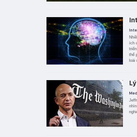
In
Inte
Nhiề
ích 
triể
thể 
loài
Lý
Med
Jeff
nhìn
nghi