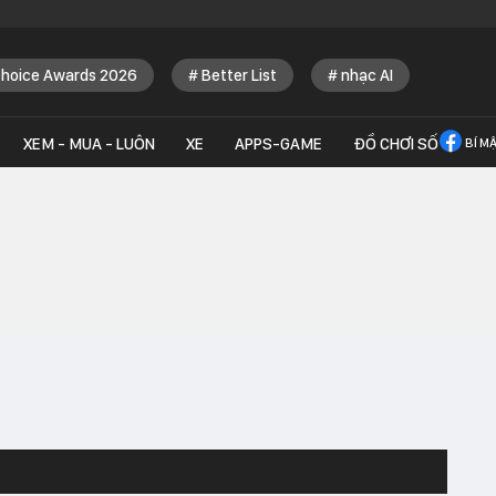
Choice Awards 2026
Better List
nhạc AI
XEM - MUA - LUÔN
XE
APPS-GAME
ĐỒ CHƠI SỐ
BÍ M