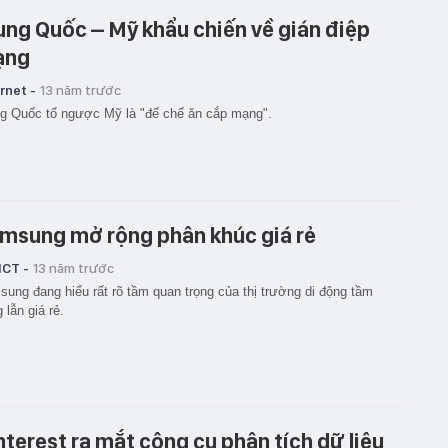
ung Quốc – Mỹ khẩu chiến về gián điệp
ạng
rnet -
13 năm trước
g Quốc tố ngược Mỹ là "đế chế ăn cắp mạng".
msung mở rộng phân khúc giá rẻ
ICT -
13 năm trước
ung đang hiểu rất rõ tầm quan trọng của thị trường di động tầm
g lẫn giá rẻ.
nterest ra mắt công cụ phân tích dữ liệu