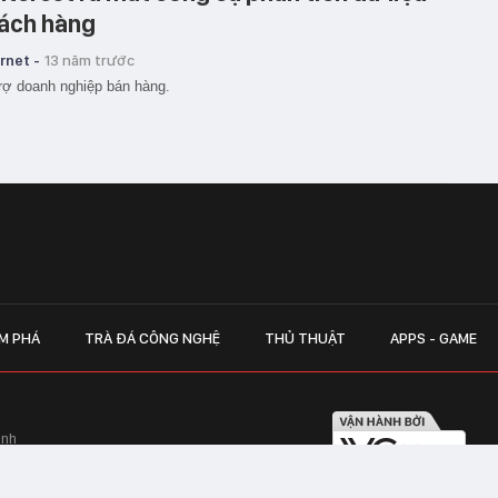
ách hàng
rnet -
13 năm trước
rợ doanh nghiệp bán hàng.
M PHÁ
TRÀ ĐÁ CÔNG NGHỆ
THỦ THUẬT
APPS - GAME
inh
Hapulico Complex, Số 01, phố Nguyễn