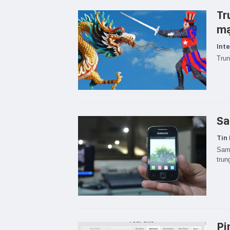
Tr
m
Inte
Trun
Sa
Tin 
Sams
trun
Pi