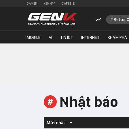
GAMEK
KENH14
CAFEBIZ
Better 
MOBILE
AI
TIN ICT
INTERNET
KHÁM PHÁ
Nhật báo
#
Mới nhất