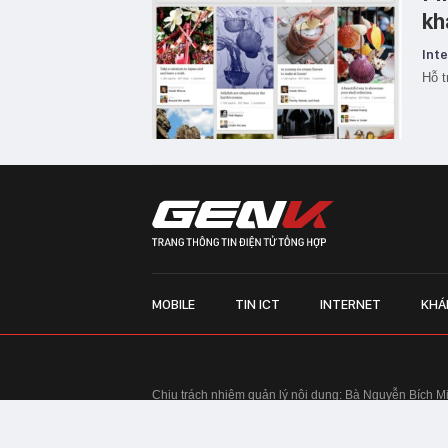
kh
Inte
Hỗ t
MOBILE
TIN ICT
INTERNET
KHÁ
Chịu trách nhiệm quản lý nội dung: Bà Nguyễn Bích M
TRỤ SỞ HÀ NỘI:
Tầng 22, Tòa nhà Center Building, 
Huy Tưởng, phường Thanh Xuân, thành phố Hà Nội