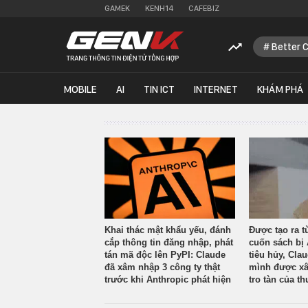
GAMEK
KENH14
CAFEBIZ
Better 
MOBILE
AI
TIN ICT
INTERNET
KHÁM PHÁ
Khai thác mật khẩu yếu, đánh
Được tạo ra t
cắp thông tin đăng nhập, phát
cuốn sách bị 
tán mã độc lên PyPI: Claude
tiêu hủy, Cla
đã xâm nhập 3 công ty thật
mình được xâ
trước khi Anthropic phát hiện
tro tàn của th