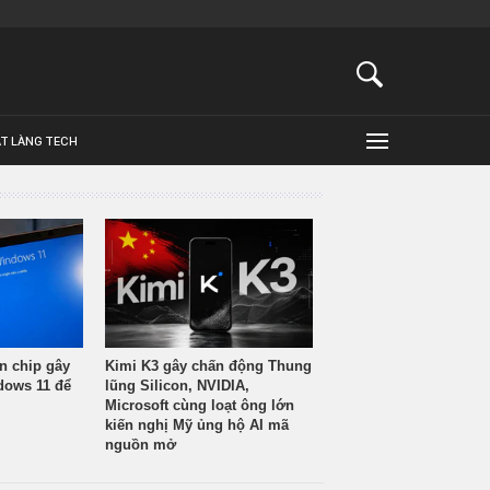
ẬT LÀNG TECH
n chip gây
Kimi K3 gây chấn động Thung
ndows 11 để
lũng Silicon, NVIDIA,
Microsoft cùng loạt ông lớn
kiến nghị Mỹ ủng hộ AI mã
nguồn mở