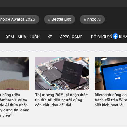
Choice Awards 2026
Better List
nhạc AI
XEM - MUA - LUÔN
XE
APPS-GAME
ĐỒ CHƠI SỐ
BÍ M
ừ hàng triệu
Thị trường RAM lại nhận thêm
Microsoft dùng co
Anthropic xé và
tin dữ, túi tiền người dùng
tranh cãi trên Wi
ude AI thừa nhận
còn chịu đau dài dài
siết kích hoạt lậu
y dựng từ "đống
ư viện"