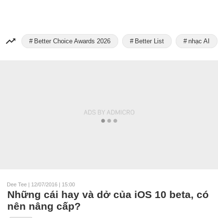
Better Choice Awards 2026
Better List
nhạc AI
Dee Tee
|
12/07/2016 | 15:00
Những cái hay và dở của iOS 10 beta, có
nên nâng cấp?