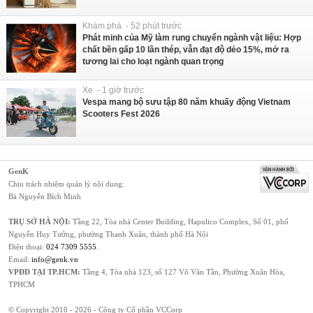
Khám phá - 52 phút trước
Phát minh của Mỹ làm rung chuyển ngành vật liệu: Hợp
chất bền gấp 10 lần thép, vẫn đạt độ dẻo 15%, mở ra
tương lai cho loạt ngành quan trọng
Xe - 1 giờ trước
Vespa mang bộ sưu tập 80 năm khuấy động Vietnam
Scooters Fest 2026
GenK
Chịu trách nhiệm quản lý nội dung:
Bà Nguyễn Bích Minh
TRỤ SỞ HÀ NỘI:
Tầng 22, Tòa nhà Center Building, Hapulico Complex, Số 01, phố
Nguyễn Huy Tưởng, phường Thanh Xuân, thành phố Hà Nội
Điện thoại:
024 7309 5555
.
Email:
info@genk.vn
VPĐD TẠI TP.HCM:
Tầng 4, Tòa nhà 123, số 127 Võ Văn Tần, Phường Xuân Hòa,
TPHCM
© Copyright 2010 - 2026 - Công ty Cổ phần VCCorp