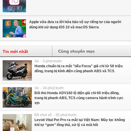
Apple vừa đưa ra lời hứa bảo vệ sự riêng tư của người
dùng khi sử dụng iOS 10 và macOS Sierra
Cùng chuyên mục
Tin mới nhất
Xe - 3 phút trước
Honda chuẩn bị ra mắt "tiểu Forza" giá chỉ từ 58 triệu
đồng, trang bị kính điện cùng phanh ABS và TCS
Xe - 34 phút trước
Đối thủ Honda ADV160 lộ diện giá chỉ 60 triệu đồng,
trang bị phanh ABS, TCS cùng camera hành trình cực
xịn
Đồ chơi số - 35 phút trước
Levoit Vital Pet Pro ra mắt tại Việt Nam: Máy lọc không
khí tự “gom” lông thú, xử lý cả mùi hôi