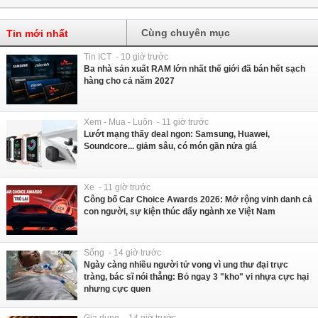
Cùng chuyên mục
Tin mới nhất
Tin ICT - 10 giờ trước
Ba nhà sản xuất RAM lớn nhất thế giới đã bán hết sạch
hàng cho cả năm 2027
Xem - Mua - Luôn - 11 giờ trước
Lướt mạng thấy deal ngon: Samsung, Huawei,
Soundcore... giảm sâu, có món gần nửa giá
Xe - 11 giờ trước
Công bố Car Choice Awards 2026: Mở rộng vinh danh cả
con người, sự kiện thúc đẩy ngành xe Việt Nam
Sống - 14 giờ trước
Ngày càng nhiều người tử vong vì ung thư đại trực
tràng, bác sĩ nói thẳng: Bỏ ngay 3 "kho" vi nhựa cực hại
nhưng cực quen