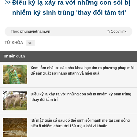
Điều kỳ lạ xảy ra với những con sói bị
nhiễm ký sinh trùng 'thay đổi tâm trí'
Theo
phunuvietnam.vn
Copy link
TỪ KHÓA
SÓI
Tin liên quan
Xem tằm nhả tơ, các nhà khoa học tìm ra phương pháp mới
để sản xuất sợi nano nhanh và hiệu quả
Điều kỳ lạ xảy ra với những con sói bị nhiễm ký sinh trùng
'thay đổi tâm trí'
'Bí mật' giúp cá sấu có thể sinh sôi mạnh mẽ tại con sông
siêu ô nhiễm chứa tới 150 triệu loài vi khuẩn