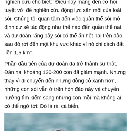
nghiên cứu cho biêt: "Điều này mang đến cơ hội
tuyệt vời để nghiên cứu động lực săn mồi của loài
sói. Chúng tôi quan tâm đến việc quần thể sói mới
định cư sẽ tác động như thế nào đến quần thể nai
và dự đoán rằng bầy sói có thể ăn hết nai trên đảo,
sau đó rời đến một khu vưc khác vì nó chỉ cách đất
liền 1,5 km".
Phần đầu tiên của dự đoán đã trở thành sự thật.
Đàn nai khoảng 120-200 con đã giảm mạnh. Nhưng
thay vì di chuyển đến những đồng cỏ xanh hơn,
những con sói vẫn ở trên hòn đảo này và chuyển
hướng tìm kiếm sang những con mồi mà không ai
có thể ngờ tới: Đó là rái cá biển.