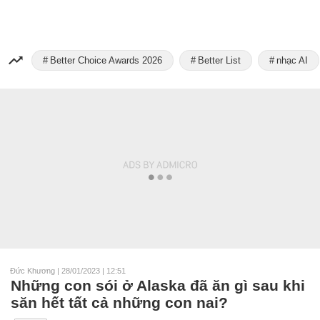
Better Choice Awards 2026
Better List
nhạc AI
Đức Khương
|
28/01/2023 | 12:51
Những con sói ở Alaska đã ăn gì sau khi
săn hết tất cả những con nai?