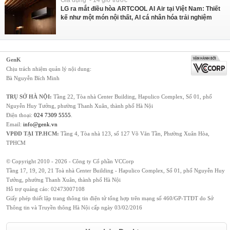
Gia dụng - 14 giờ trước
LG ra mắt điều hòa ARTCOOL AI Air tại Việt Nam: Thiết
kế như một món nội thất, AI cá nhân hóa trải nghiệm
GenK
Chịu trách nhiệm quản lý nội dung:
Bà Nguyễn Bích Minh
TRỤ SỞ HÀ NỘI:
Tầng 22, Tòa nhà Center Building, Hapulico Complex, Số 01, phố
Nguyễn Huy Tưởng, phường Thanh Xuân, thành phố Hà Nội
Điện thoại:
024 7309 5555
.
Email:
info@genk.vn
VPĐD TẠI TP.HCM:
Tầng 4, Tòa nhà 123, số 127 Võ Văn Tần, Phường Xuân Hòa,
TPHCM
© Copyright 2010 - 2026 - Công ty Cổ phần VCCorp
Tầng 17, 19, 20, 21 Toà nhà Center Building - Hapulico Complex, Số 01, phố Nguyễn Huy
Tưởng, phường Thanh Xuân, thành phố Hà Nội
Hỗ trợ quảng cáo:
02473007108
Giấy phép thiết lập trang thông tin điện tử tổng hợp trên mạng số 460/GP-TTĐT do Sở
Thông tin và Truyền thông Hà Nội cấp ngày 03/02/2016