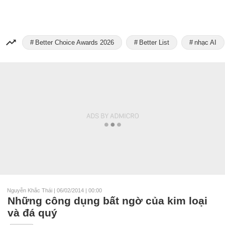
Better Choice Awards 2026
Better List
nhạc AI
Nguyễn Khắc Thái
|
06/02/2014 | 00:00
Những công dụng bất ngờ của kim loại
và đá quý