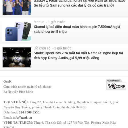
Galaxy Z Fold8 đang bán chạy tại Việt Nam tới mức nào?
Số liệu từ Samsung và các đại lý đã có câu trả lời
Mobile - 1 giờ trước
Xiaomi lại có điện thoại màn hình to, pin 7.500mAh giá
sale chưa tới 5 triệu
Đồ chơi số - 2 giờ trước
Shokz OpenDots 2 ra mắt tại Việt Nam: Tai nghe kẹp tai
tích hợp Dolby Audio, giá 5,99 triệu đồng
GenK
Chịu trách nhiệm quản lý nội dung:
Bà Nguyễn Bích Minh
TRỤ SỞ HÀ NỘI:
Tầng 22, Tòa nhà Center Building, Hapulico Complex, Số 01, phố
Nguyễn Huy Tưởng, phường Thanh Xuân, thành phố Hà Nội
Điện thoại:
024 7309 5555
.
Email:
info@genk.vn
VPĐD TẠI TP.HCM:
Tầng 4, Tòa nhà 123, số 127 Võ Văn Tần, Phường Xuân Hòa,
TPHCM