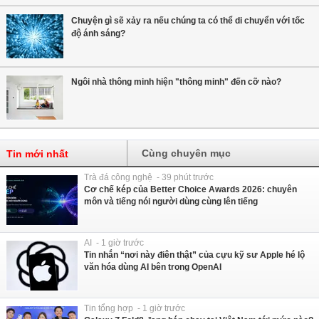
Chuyện gì sẽ xảy ra nếu chúng ta có thể di chuyển với tốc
độ ánh sáng?
Ngôi nhà thông minh hiện "thông minh" đến cỡ nào?
Cùng chuyên mục
Tin mới nhất
Trà đá công nghệ - 39 phút trước
Cơ chế kép của Better Choice Awards 2026: chuyên
môn và tiếng nói người dùng cùng lên tiếng
AI - 1 giờ trước
Tin nhắn “nơi này điên thật” của cựu kỹ sư Apple hé lộ
văn hóa dùng AI bên trong OpenAI
Tin tổng hợp - 1 giờ trước