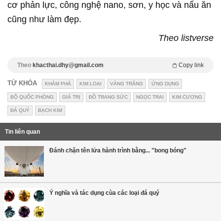
cơ phản lực, công nghệ nano, sơn, y học và nấu ăn
cũng như làm đẹp.
Theo listverse
Theo
khacthai.dhy@gmail.com
Copy link
TỪ KHÓA
KHÁM PHÁ
KIM LOẠI
VÀNG TRẮNG
ỨNG DỤNG
BỘ QUỐC PHÒNG
GIÁ TRỊ
ĐỒ TRANG SỨC
NGỌC TRAI
KIM CƯƠNG
ĐÁ QUÝ
BẠCH KIM
Tin liên quan
Đánh chặn tên lửa hành trình bằng... "bong bóng"
Ý nghĩa và tác dụng cùa các loại đá quý