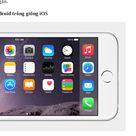
gắn.
droid trông giống iOS