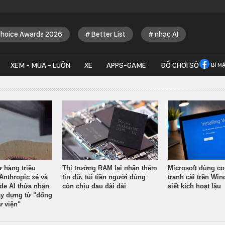
Choice Awards 2026
Better List
nhạc AI
XEM - MUA - LUÔN
XE
APPS-GAME
ĐỒ CHƠI SỐ
BÍ M
ừ hàng triệu
Thị trường RAM lại nhận thêm
Microsoft dùng co
Anthropic xé và
tin dữ, túi tiền người dùng
tranh cãi trên Wi
ude AI thừa nhận
còn chịu đau dài dài
siết kích hoạt lậu
y dựng từ "đống
ư viện"