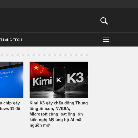
ẬT LÀNG TECH
n chip gây
Kimi K3 gây chấn động Thung
ndows 11 để
lũng Silicon, NVIDIA,
Microsoft cùng loạt ông lớn
kiến nghị Mỹ ủng hộ AI mã
nguồn mở