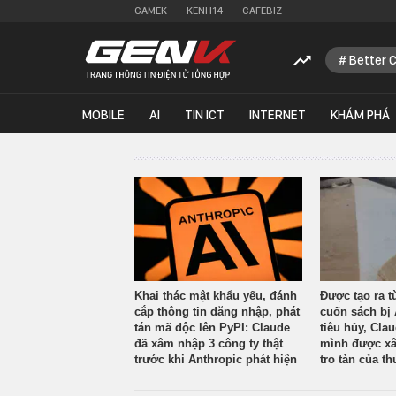
GAMEK
KENH14
CAFEBIZ
Better 
MOBILE
AI
TIN ICT
INTERNET
KHÁM PHÁ
Khai thác mật khẩu yếu, đánh
Được tạo ra t
cắp thông tin đăng nhập, phát
cuốn sách bị 
tán mã độc lên PyPI: Claude
tiêu hủy, Cla
đã xâm nhập 3 công ty thật
mình được xâ
trước khi Anthropic phát hiện
tro tàn của th