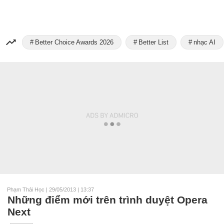
Better Choice Awards 2026
Better List
nhạc AI
Phạm Thái Học
|
29/05/2013 | 13:37
Những điểm mới trên trình duyệt Opera
Next