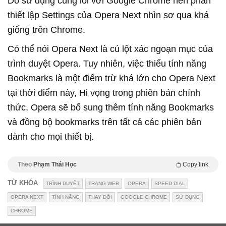
Do sử dụng cùng lõi với Google Chrome nên phần
thiết lập Settings của Opera Next nhìn sơ qua khá
giống trên Chrome.
Có thể nói Opera Next là cú lột xác ngoạn mục của
trình duyệt Opera. Tuy nhiên, việc thiếu tính năng
Bookmarks là một điểm trừ khá lớn cho Opera Next
tại thời điểm này, Hi vọng trong phiên bản chính
thức, Opera sẽ bổ sung thêm tính năng Bookmarks
và đồng bộ bookmarks trên tất cả các phiên bản
dành cho mọi thiết bị.
Theo
Phạm Thái Học
Copy link
TỪ KHÓA
TRÌNH DUYỆT
TRANG WEB
OPERA
SPEED DIAL
OPERA NEXT
TÍNH NĂNG
THAY ĐỔI
GOOGLE CHROME
SỬ DỤNG
CHROME