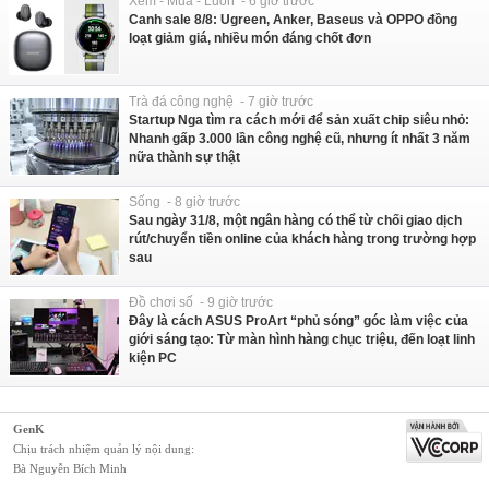
Xem - Mua - Luôn - 6 giờ trước
Canh sale 8/8: Ugreen, Anker, Baseus và OPPO đồng
loạt giảm giá, nhiều món đáng chốt đơn
Trà đá công nghệ - 7 giờ trước
Startup Nga tìm ra cách mới để sản xuất chip siêu nhỏ:
Nhanh gấp 3.000 lần công nghệ cũ, nhưng ít nhất 3 năm
nữa thành sự thật
Sống - 8 giờ trước
Sau ngày 31/8, một ngân hàng có thể từ chối giao dịch
rút/chuyển tiền online của khách hàng trong trường hợp
sau
Đồ chơi số - 9 giờ trước
Đây là cách ASUS ProArt “phủ sóng” góc làm việc của
giới sáng tạo: Từ màn hình hàng chục triệu, đến loạt linh
kiện PC
GenK
Chịu trách nhiệm quản lý nội dung:
Bà Nguyễn Bích Minh