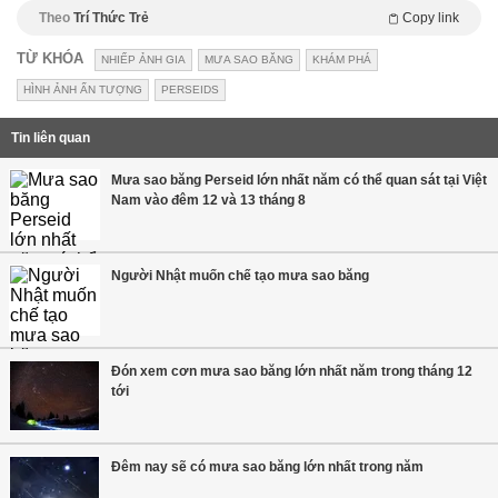
Theo
Trí Thức Trẻ
Copy link
TỪ KHÓA
NHIẾP ẢNH GIA
MƯA SAO BĂNG
KHÁM PHÁ
HÌNH ẢNH ẤN TƯỢNG
PERSEIDS
Tin liên quan
Mưa sao băng Perseid lớn nhất năm có thể quan sát tại Việt
Nam vào đêm 12 và 13 tháng 8
Người Nhật muốn chế tạo mưa sao băng
Đón xem cơn mưa sao băng lớn nhất năm trong tháng 12
tới
Đêm nay sẽ có mưa sao băng lớn nhất trong năm