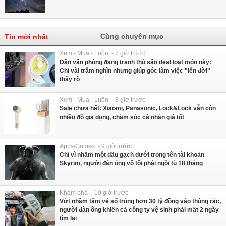
Cùng chuyên mục
Tin mới nhất
Xem - Mua - Luôn - 7 giờ trước
Dân văn phòng đang tranh thủ săn deal loạt món này:
Chỉ vài trăm nghìn nhưng giúp góc làm việc "lên đời"
thấy rõ
Xem - Mua - Luôn - 8 giờ trước
Sale chưa hết: Xiaomi, Panasonic, Lock&Lock vẫn còn
nhiều đồ gia dụng, chăm sóc cá nhân giá tốt
Apps/Games - 9 giờ trước
Chỉ vì nhầm một dấu gạch dưới trong tên tài khoản
Skyrim, người đàn ông vô tội phải ngồi tù 18 tháng
Khám phá - 10 giờ trước
Vứt nhầm tấm vé số trúng hơn 30 tỷ đồng vào thùng rác,
người đàn ông khiến cả công ty vệ sinh phải mất 2 ngày
tìm lại