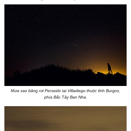
Mưa sao băng rơi Perseids tại Villadiego thuộc tỉnh Burgos,
phía Bắc Tây Ban Nha.