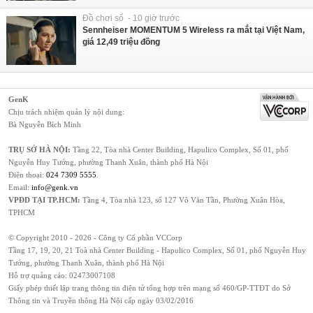
Đồ chơi số - 10 giờ trước
Sennheiser MOMENTUM 5 Wireless ra mắt tại Việt Nam,
giá 12,49 triệu đồng
GenK
Chịu trách nhiệm quản lý nội dung:
Bà Nguyễn Bích Minh
TRỤ SỞ HÀ NỘI:
Tầng 22, Tòa nhà Center Building, Hapulico Complex, Số 01, phố
Nguyễn Huy Tưởng, phường Thanh Xuân, thành phố Hà Nội
Điện thoại:
024 7309 5555
.
Email:
info@genk.vn
VPĐD TẠI TP.HCM:
Tầng 4, Tòa nhà 123, số 127 Võ Văn Tần, Phường Xuân Hòa,
TPHCM
© Copyright 2010 - 2026 - Công ty Cổ phần VCCorp
Tầng 17, 19, 20, 21 Toà nhà Center Building - Hapulico Complex, Số 01, phố Nguyễn Huy
Tưởng, phường Thanh Xuân, thành phố Hà Nội
Hỗ trợ quảng cáo:
02473007108
Giấy phép thiết lập trang thông tin điện tử tổng hợp trên mạng số 460/GP-TTĐT do Sở
Thông tin và Truyền thông Hà Nội cấp ngày 03/02/2016