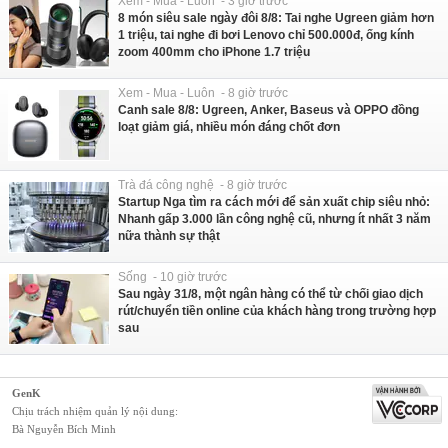
Xem - Mua - Luôn - 3 giờ trước
8 món siêu sale ngày đôi 8/8: Tai nghe Ugreen giảm hơn
1 triệu, tai nghe đi bơi Lenovo chỉ 500.000đ, ống kính
zoom 400mm cho iPhone 1.7 triệu
Xem - Mua - Luôn - 8 giờ trước
Canh sale 8/8: Ugreen, Anker, Baseus và OPPO đồng
loạt giảm giá, nhiều món đáng chốt đơn
Trà đá công nghệ - 8 giờ trước
Startup Nga tìm ra cách mới để sản xuất chip siêu nhỏ:
Nhanh gấp 3.000 lần công nghệ cũ, nhưng ít nhất 3 năm
nữa thành sự thật
Sống - 10 giờ trước
Sau ngày 31/8, một ngân hàng có thể từ chối giao dịch
rút/chuyển tiền online của khách hàng trong trường hợp
sau
GenK
Chịu trách nhiệm quản lý nội dung:
Bà Nguyễn Bích Minh