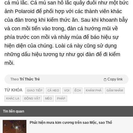
cá mú lắc. Cá mú san hô lắc quẫy đuôi như một bức
ảnh Polaroid để phối hợp với các thành viên khác
của đàn trong khi kiếm thức ăn. Sau khi khoanh bẫy
và con mồi tiến vào trong, đàn cá hướng mũi về
phía trước con mồi và nhảy múa để báo hiệu sự
hiện diện của chúng. Loài cá này cũng sử dụng
những dấu hiệu tương tự như gọi đàn để đi kiếm
mồi.
Theo
Trí Thức Trẻ
Copy link
TỪ KHÓA
GIAO TIẾP
CÁ HEO
VOI
ẾCH
KHÁM PHÁ
GẶM NHẤM
KHÁC LẠ
ĐỘNG VẬT
MÈO
PHÁP
Tin liên quan
Phát hiện mưa kim cương trên sao Mộc, sao Thổ