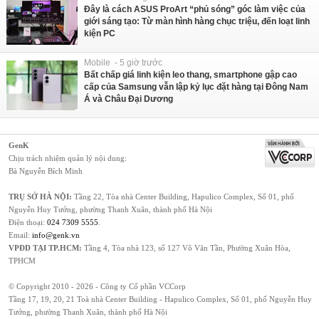
Đây là cách ASUS ProArt “phủ sóng” góc làm việc của
giới sáng tạo: Từ màn hình hàng chục triệu, đến loạt linh
kiện PC
Mobile - 5 giờ trước
Bất chấp giá linh kiện leo thang, smartphone gập cao
cấp của Samsung vẫn lập kỷ lục đặt hàng tại Đông Nam
Á và Châu Đại Dương
GenK
Chịu trách nhiệm quản lý nội dung:
Bà Nguyễn Bích Minh
TRỤ SỞ HÀ NỘI:
Tầng 22, Tòa nhà Center Building, Hapulico Complex, Số 01, phố
Nguyễn Huy Tưởng, phường Thanh Xuân, thành phố Hà Nội
Điện thoại:
024 7309 5555
.
Email:
info@genk.vn
VPĐD TẠI TP.HCM:
Tầng 4, Tòa nhà 123, số 127 Võ Văn Tần, Phường Xuân Hòa,
TPHCM
© Copyright 2010 - 2026 - Công ty Cổ phần VCCorp
Tầng 17, 19, 20, 21 Toà nhà Center Building - Hapulico Complex, Số 01, phố Nguyễn Huy
Tưởng, phường Thanh Xuân, thành phố Hà Nội