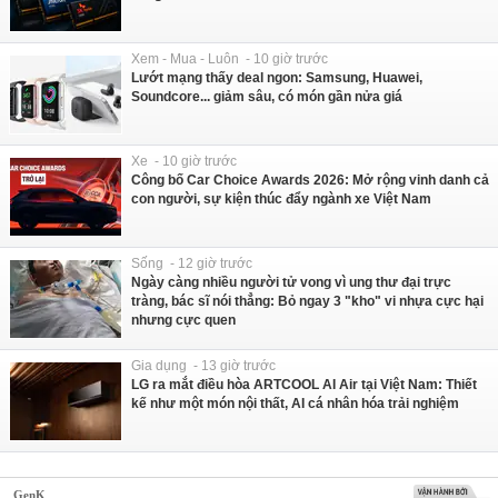
Xem - Mua - Luôn - 10 giờ trước
Lướt mạng thấy deal ngon: Samsung, Huawei,
Soundcore... giảm sâu, có món gần nửa giá
Xe - 10 giờ trước
Công bố Car Choice Awards 2026: Mở rộng vinh danh cả
con người, sự kiện thúc đẩy ngành xe Việt Nam
Sống - 12 giờ trước
Ngày càng nhiều người tử vong vì ung thư đại trực
tràng, bác sĩ nói thẳng: Bỏ ngay 3 "kho" vi nhựa cực hại
nhưng cực quen
Gia dụng - 13 giờ trước
LG ra mắt điều hòa ARTCOOL AI Air tại Việt Nam: Thiết
kế như một món nội thất, AI cá nhân hóa trải nghiệm
GenK