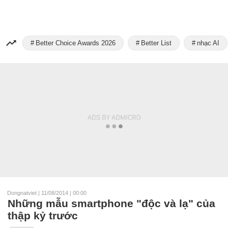
Better Choice Awards 2026
Better List
nhạc AI
Dongnatviet
|
11/08/2014 | 00:00
Những mẫu smartphone "độc và lạ" của
thập kỷ trước