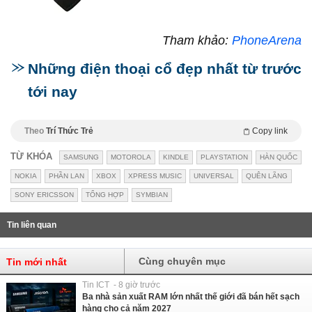
Tham khảo:
PhoneArena
Những điện thoại cổ đẹp nhất từ trước
tới nay
Theo
Trí Thức Trẻ
Copy link
TỪ KHÓA
SAMSUNG
MOTOROLA
KINDLE
PLAYSTATION
HÀN QUỐC
NOKIA
PHẦN LAN
XBOX
XPRESS MUSIC
UNIVERSAL
QUÊN LÃNG
SONY ERICSSON
TỔNG HỢP
SYMBIAN
Tin liên quan
Cùng chuyên mục
Tin mới nhất
Tin ICT - 8 giờ trước
Ba nhà sản xuất RAM lớn nhất thế giới đã bán hết sạch
hàng cho cả năm 2027