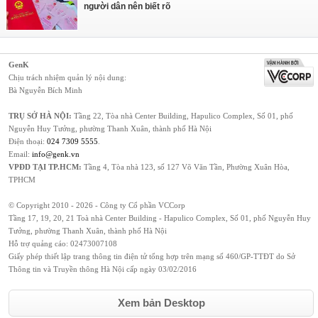
người dân nên biết rõ
GenK
Chịu trách nhiệm quản lý nội dung:
Bà Nguyễn Bích Minh
TRỤ SỞ HÀ NỘI:
Tầng 22, Tòa nhà Center Building, Hapulico Complex, Số 01, phố
Nguyễn Huy Tưởng, phường Thanh Xuân, thành phố Hà Nội
Điện thoại:
024 7309 5555
.
Email:
info@genk.vn
VPĐD TẠI TP.HCM:
Tầng 4, Tòa nhà 123, số 127 Võ Văn Tần, Phường Xuân Hòa,
TPHCM
© Copyright 2010 - 2026 - Công ty Cổ phần VCCorp
Tầng 17, 19, 20, 21 Toà nhà Center Building - Hapulico Complex, Số 01, phố Nguyễn Huy
Tưởng, phường Thanh Xuân, thành phố Hà Nội
Hỗ trợ quảng cáo:
02473007108
Giấy phép thiết lập trang thông tin điện tử tổng hợp trên mạng số 460/GP-TTĐT do Sở
Thông tin và Truyền thông Hà Nội cấp ngày 03/02/2016
Xem bản Desktop