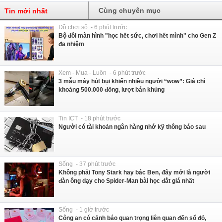
Cùng chuyên mục
Tin mới nhất
Đồ chơi số - 6 phút trước
Bộ đôi màn hình "học hết sức, chơi hết mình" cho Gen Z
đa nhiệm
Xem - Mua - Luôn - 6 phút trước
3 mẫu máy hút bụi khiến nhiều người “wow”: Giá chỉ
khoảng 500.000 đồng, lượt bán khủng
Tin ICT - 18 phút trước
Người có tài khoản ngân hàng nhớ kỹ thông báo sau
Sống - 37 phút trước
Không phải Tony Stark hay bác Ben, đây mới là người
đàn ông dạy cho Spider-Man bài học đắt giá nhất
Sống - 1 giờ trước
Công an có cảnh báo quan trọng liên quan đến sổ đỏ,