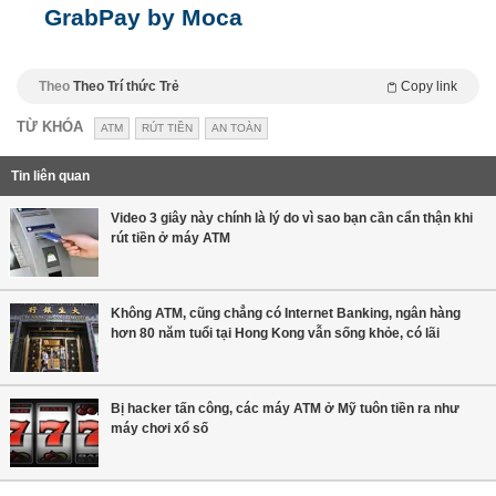
GrabPay by Moca
Theo
Theo Trí thức Trẻ
Copy link
TỪ KHÓA
ATM
RÚT TIỀN
AN TOÀN
Tin liên quan
Video 3 giây này chính là lý do vì sao bạn cần cẩn thận khi
rút tiền ở máy ATM
Không ATM, cũng chẳng có Internet Banking, ngân hàng
hơn 80 năm tuổi tại Hong Kong vẫn sống khỏe, có lãi
Bị hacker tấn công, các máy ATM ở Mỹ tuôn tiền ra như
máy chơi xổ số