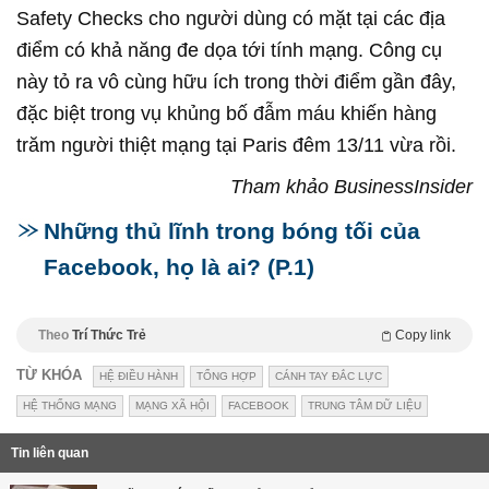
Safety Checks cho người dùng có mặt tại các địa
điểm có khả năng đe dọa tới tính mạng. Công cụ
này tỏ ra vô cùng hữu ích trong thời điểm gần đây,
đặc biệt trong vụ khủng bố đẫm máu khiến hàng
trăm người thiệt mạng tại Paris đêm 13/11 vừa rồi.
Tham khảo BusinessInsider
Những thủ lĩnh trong bóng tối của
Facebook, họ là ai? (P.1)
Theo
Trí Thức Trẻ
Copy link
TỪ KHÓA
HỆ ĐIỀU HÀNH
TỔNG HỢP
CÁNH TAY ĐẮC LỰC
HỆ THỐNG MẠNG
MẠNG XÃ HỘI
FACEBOOK
TRUNG TÂM DỮ LIỆU
Tin liên quan