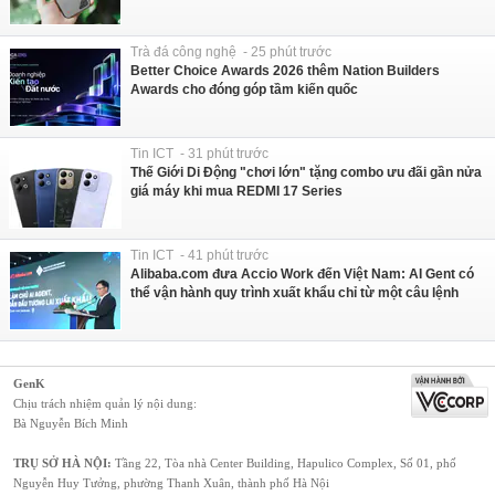
Trà đá công nghệ - 25 phút trước
Better Choice Awards 2026 thêm Nation Builders
Awards cho đóng góp tầm kiến quốc
Tin ICT - 31 phút trước
Thế Giới Di Động "chơi lớn" tặng combo ưu đãi gần nửa
giá máy khi mua REDMI 17 Series
Tin ICT - 41 phút trước
Alibaba.com đưa Accio Work đến Việt Nam: AI Gent có
thể vận hành quy trình xuất khẩu chỉ từ một câu lệnh
GenK
Chịu trách nhiệm quản lý nội dung:
Bà Nguyễn Bích Minh
TRỤ SỞ HÀ NỘI:
Tầng 22, Tòa nhà Center Building, Hapulico Complex, Số 01, phố
Nguyễn Huy Tưởng, phường Thanh Xuân, thành phố Hà Nội