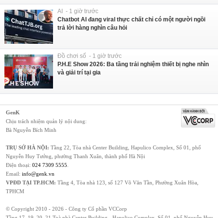
AI - 1 giờ trước
Chatbot AI đang viral thực chất chỉ có một người ngồi
trả lời hàng nghìn câu hỏi
Đồ chơi số - 1 giờ trước
P.H.E Show 2026: Ba tầng trải nghiệm thiết bị nghe nhìn
và giải trí tại gia
GenK
Chịu trách nhiệm quản lý nội dung:
Bà Nguyễn Bích Minh
TRỤ SỞ HÀ NỘI:
Tầng 22, Tòa nhà Center Building, Hapulico Complex, Số 01, phố
Nguyễn Huy Tưởng, phường Thanh Xuân, thành phố Hà Nội
Điện thoại:
024 7309 5555
.
Email:
info@genk.vn
VPĐD TẠI TP.HCM:
Tầng 4, Tòa nhà 123, số 127 Võ Văn Tần, Phường Xuân Hòa,
TPHCM
© Copyright 2010 - 2026 - Công ty Cổ phần VCCorp
Tầng 17, 19, 20, 21 Toà nhà Center Building - Hapulico Complex, Số 01, phố Nguyễn Huy