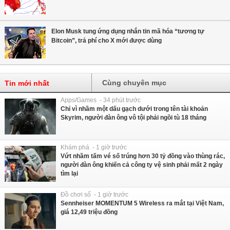
Elon Musk tung ứng dụng nhắn tin mã hóa “tương tự
Bitcoin”, trả phí cho X mới được dùng
Cùng chuyên mục
Tin mới nhất
Apps/Games - 34 phút trước
Chỉ vì nhầm một dấu gạch dưới trong tên tài khoản
Skyrim, người đàn ông vô tội phải ngồi tù 18 tháng
Khám phá - 1 giờ trước
Vứt nhầm tấm vé số trúng hơn 30 tỷ đồng vào thùng rác,
người đàn ông khiến cả công ty vệ sinh phải mất 2 ngày
tìm lại
Đồ chơi số - 1 giờ trước
Sennheiser MOMENTUM 5 Wireless ra mắt tại Việt Nam,
giá 12,49 triệu đồng