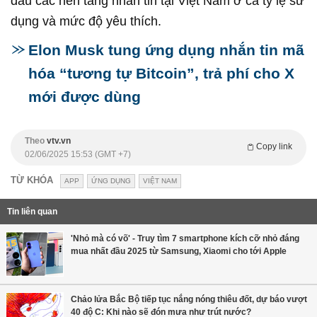
đầu các nền tảng nhắn tin tại Việt Nam ở cả tỷ lệ sử
dụng và mức độ yêu thích.
Elon Musk tung ứng dụng nhắn tin mã
hóa “tương tự Bitcoin”, trả phí cho X
mới được dùng
Theo
vtv.vn
Copy link
02/06/2025 15:53 (GMT +7)
TỪ KHÓA
APP
ỨNG DỤNG
VIỆT NAM
Tin liên quan
'Nhỏ mà có võ' - Truy tìm 7 smartphone kích cỡ nhỏ đáng
mua nhất đầu 2025 từ Samsung, Xiaomi cho tới Apple
Chảo lửa Bắc Bộ tiếp tục nắng nóng thiêu đốt, dự báo vượt
40 độ C: Khi nào sẽ đón mưa như trút nước?