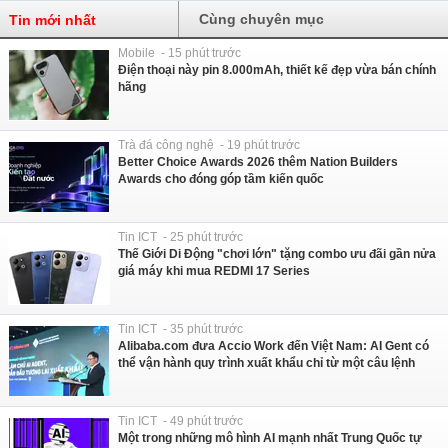
Cùng chuyên mục
Tin mới nhất
Mobile - 15 phút trước
Điện thoại này pin 8.000mAh, thiết kế đẹp vừa bán chính
hãng
Trà đá công nghệ - 19 phút trước
Better Choice Awards 2026 thêm Nation Builders
Awards cho đóng góp tầm kiến quốc
Tin ICT - 25 phút trước
Thế Giới Di Động "chơi lớn" tặng combo ưu đãi gần nửa
giá máy khi mua REDMI 17 Series
Tin ICT - 35 phút trước
Alibaba.com đưa Accio Work đến Việt Nam: AI Gent có
thể vận hành quy trình xuất khẩu chỉ từ một câu lệnh
Tin ICT - 49 phút trước
Một trong những mô hình AI mạnh nhất Trung Quốc tự