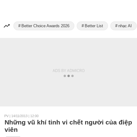
Better Choice Awards 2026
Better List
nhạc AI
PV
|
14/11/2013 | 12:00
Những vũ khí tinh vi chết người của điệp
viên