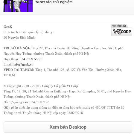
'vượt rào' thử nghiệm
GenK
Chịu trách nhiệm quản lý nội dung:
Bà Nguyễn Bích Minh
TRỤ SỞ HÀ NỘI:
Tầng 22, Tòa nhà Center Building, Hapulico Complex, Số 01, phố
Nguyễn Huy Tưởng, phường Thanh Xuân, thành phố Hà Nội
Điện thoại:
024 7309 5555
.
Email:
info@genk.vn
VPĐD TẠI TP.HCM:
Tầng 4, Tòa nhà 123, số 127 Võ Văn Tần, Phường Xuân Hòa,
TPHCM
© Copyright 2010 - 2026 - Công ty Cổ phần VCCorp
Tầng 17, 19, 20, 21 Toà nhà Center Building - Hapulico Complex, Số 01, phố Nguyễn Huy
Tưởng, phường Thanh Xuân, thành phố Hà Nội
Hỗ trợ quảng cáo:
02473007108
Giấy phép thiết lập trang thông tin điện tử tổng hợp trên mạng số 460/GP-TTĐT do Sở
Thông tin và Truyền thông Hà Nội cấp ngày 03/02/2016
Xem bản Desktop