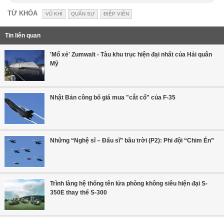
TỪ KHÓA
VŨ KHÍ
QUÂN SỰ
ĐIỆP VIÊN
Tin liên quan
'Mổ xẻ' Zumwalt - Tàu khu trục hiện đại nhất của Hải quân
Mỹ
Nhật Bản công bố giá mua "cắt cổ" của F-35
Những “Nghệ sĩ – Đấu sĩ” bầu trời (P2): Phi đội “Chim Én”
Trình làng hệ thống tên lửa phòng không siêu hiện đại S-
350E thay thế S-300