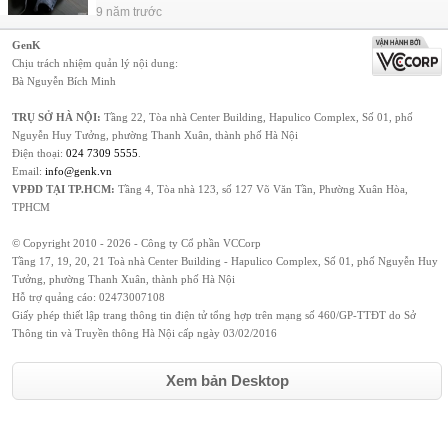
9 năm trước
GenK
Chịu trách nhiệm quản lý nội dung:
Bà Nguyễn Bích Minh
TRỤ SỞ HÀ NỘI:
Tầng 22, Tòa nhà Center Building, Hapulico Complex, Số 01, phố
Nguyễn Huy Tưởng, phường Thanh Xuân, thành phố Hà Nội
Điện thoại:
024 7309 5555
.
Email:
info@genk.vn
VPĐD TẠI TP.HCM:
Tầng 4, Tòa nhà 123, số 127 Võ Văn Tần, Phường Xuân Hòa,
TPHCM
© Copyright 2010 - 2026 - Công ty Cổ phần VCCorp
Tầng 17, 19, 20, 21 Toà nhà Center Building - Hapulico Complex, Số 01, phố Nguyễn Huy
Tưởng, phường Thanh Xuân, thành phố Hà Nội
Hỗ trợ quảng cáo:
02473007108
Giấy phép thiết lập trang thông tin điện tử tổng hợp trên mạng số 460/GP-TTĐT do Sở
Thông tin và Truyền thông Hà Nội cấp ngày 03/02/2016
Xem bản Desktop