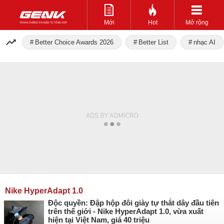
Mới
Hot
Mở rộng
Better Choice Awards 2026
Better List
nhạc AI
Nike HyperAdapt 1.0
Độc quyền: Đập hộp đôi giày tự thắt dây đầu tiên
trên thế giới - Nike HyperAdapt 1.0, vừa xuất
hiện tại Việt Nam, giá 40 triệu