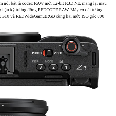
m nổi bật là codec RAW mới 12-bit R3D NE, mang lại màu
ăng hậu kỳ tương đồng REDCODE RAW. Máy có dải tương
og3G10 và REDWideGamutRGB cùng hai mức ISO gốc 800