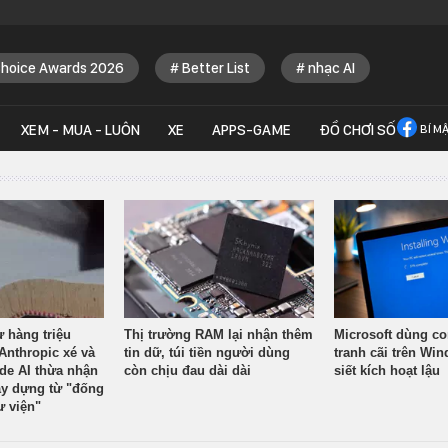
Choice Awards 2026
Better List
nhạc AI
XEM - MUA - LUÔN
XE
APPS-GAME
ĐỒ CHƠI SỐ
BÍ M
ừ hàng triệu
Thị trường RAM lại nhận thêm
Microsoft dùng co
Anthropic xé và
tin dữ, túi tiền người dùng
tranh cãi trên Wi
ude AI thừa nhận
còn chịu đau dài dài
siết kích hoạt lậu
y dựng từ "đống
ư viện"