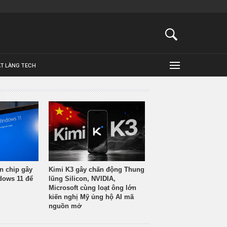
ẬT LÀNG TECH
n chip gây
Kimi K3 gây chấn động Thung
ndows 11 để
lũng Silicon, NVIDIA,
Microsoft cùng loạt ông lớn
kiến nghị Mỹ ủng hộ AI mã
nguồn mở