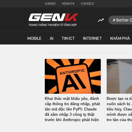
GAMEK
KENH14
CAFEBIZ
Better 
MOBILE
AI
TIN ICT
INTERNET
KHÁM PHÁ
Khai thác mật khẩu yếu, đánh
Được tạo ra t
cắp thông tin đăng nhập, phát
cuốn sách bị 
tán mã độc lên PyPI: Claude
tiêu hủy, Cla
đã xâm nhập 3 công ty thật
mình được xâ
trước khi Anthropic phát hiện
tro tàn của th