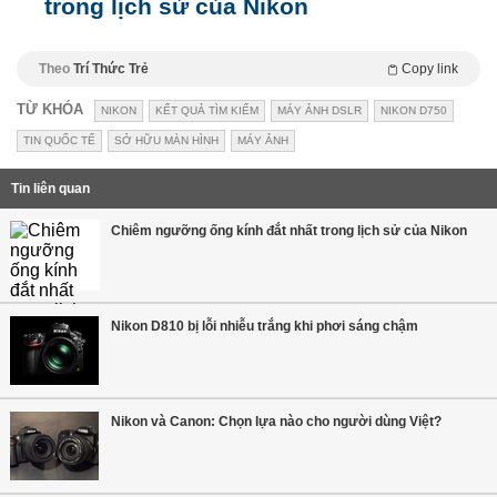
trong lịch sử của Nikon
Theo
Trí Thức Trẻ
Copy link
TỪ KHÓA
NIKON
KẾT QUẢ TÌM KIẾM
MÁY ẢNH DSLR
NIKON D750
TIN QUỐC TẾ
SỞ HỮU MÀN HÌNH
MÁY ẢNH
Tin liên quan
Chiêm ngưỡng ống kính đắt nhất trong lịch sử của Nikon
Nikon D810 bị lỗi nhiễu trắng khi phơi sáng chậm
Nikon và Canon: Chọn lựa nào cho người dùng Việt?