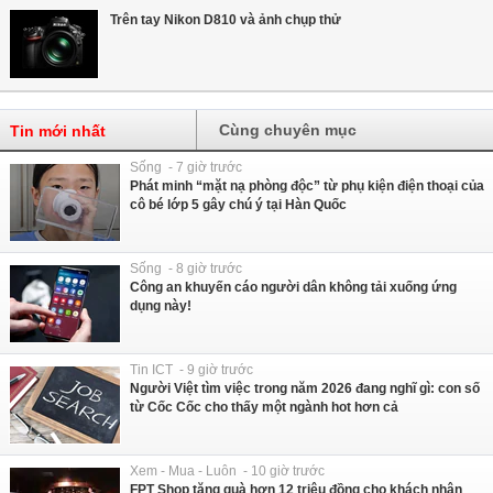
Trên tay Nikon D810 và ảnh chụp thử
Cùng chuyên mục
Tin mới nhất
Sống - 7 giờ trước
Phát minh “mặt nạ phòng độc” từ phụ kiện điện thoại của
cô bé lớp 5 gây chú ý tại Hàn Quốc
Sống - 8 giờ trước
Công an khuyến cáo người dân không tải xuống ứng
dụng này!
Tin ICT - 9 giờ trước
Người Việt tìm việc trong năm 2026 đang nghĩ gì: con số
từ Cốc Cốc cho thấy một ngành hot hơn cả
Xem - Mua - Luôn - 10 giờ trước
FPT Shop tặng quà hơn 12 triệu đồng cho khách nhận