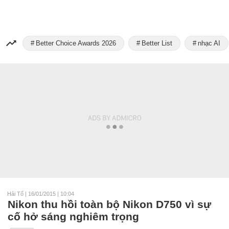
Better Choice Awards 2026
Better List
nhạc AI
Hải Tố
|
16/01/2015 | 10:04
Nikon thu hồi toàn bộ Nikon D750 vì sự
cố hở sáng nghiêm trọng