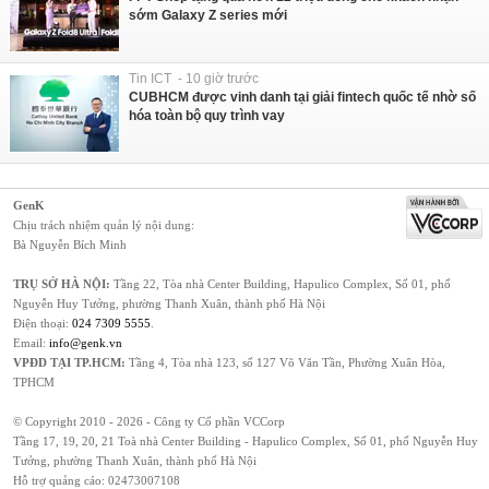
sớm Galaxy Z series mới
Tin ICT - 10 giờ trước
CUBHCM được vinh danh tại giải fintech quốc tế nhờ số
hóa toàn bộ quy trình vay
GenK
Chịu trách nhiệm quản lý nội dung:
Bà Nguyễn Bích Minh
TRỤ SỞ HÀ NỘI:
Tầng 22, Tòa nhà Center Building, Hapulico Complex, Số 01, phố
Nguyễn Huy Tưởng, phường Thanh Xuân, thành phố Hà Nội
Điện thoại:
024 7309 5555
.
Email:
info@genk.vn
VPĐD TẠI TP.HCM:
Tầng 4, Tòa nhà 123, số 127 Võ Văn Tần, Phường Xuân Hòa,
TPHCM
© Copyright 2010 - 2026 - Công ty Cổ phần VCCorp
Tầng 17, 19, 20, 21 Toà nhà Center Building - Hapulico Complex, Số 01, phố Nguyễn Huy
Tưởng, phường Thanh Xuân, thành phố Hà Nội
Hỗ trợ quảng cáo:
02473007108