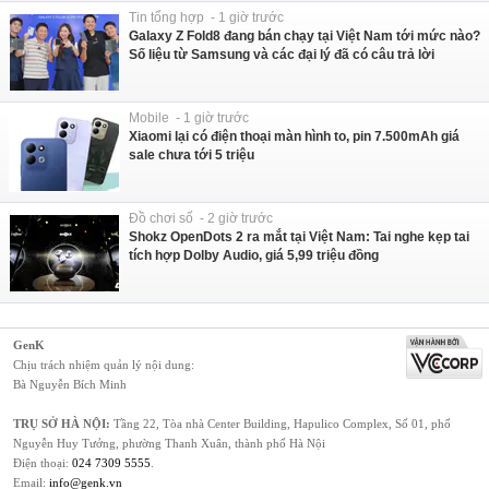
Tin tổng hợp - 1 giờ trước
Galaxy Z Fold8 đang bán chạy tại Việt Nam tới mức nào?
Số liệu từ Samsung và các đại lý đã có câu trả lời
Mobile - 1 giờ trước
Xiaomi lại có điện thoại màn hình to, pin 7.500mAh giá
sale chưa tới 5 triệu
Đồ chơi số - 2 giờ trước
Shokz OpenDots 2 ra mắt tại Việt Nam: Tai nghe kẹp tai
tích hợp Dolby Audio, giá 5,99 triệu đồng
GenK
Chịu trách nhiệm quản lý nội dung:
Bà Nguyễn Bích Minh
TRỤ SỞ HÀ NỘI:
Tầng 22, Tòa nhà Center Building, Hapulico Complex, Số 01, phố
Nguyễn Huy Tưởng, phường Thanh Xuân, thành phố Hà Nội
Điện thoại:
024 7309 5555
.
Email:
info@genk.vn