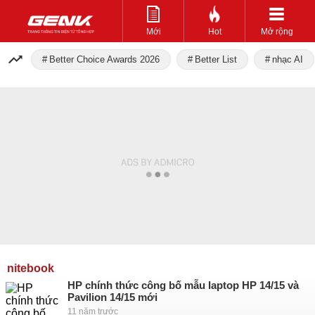
Mới
Hot
Mở rộng
Better Choice Awards 2026
Better List
nhạc AI
nitebook
HP chính thức công bố mẫu laptop HP 14/15 và
Pavilion 14/15 mới
11 năm trước