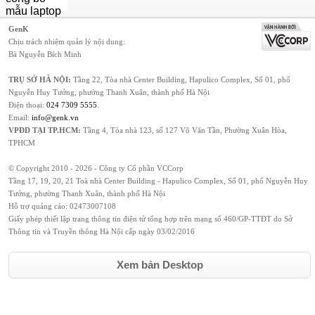
GenK
Chịu trách nhiệm quản lý nội dung:
Bà Nguyễn Bích Minh
TRỤ SỞ HÀ NỘI:
Tầng 22, Tòa nhà Center Building, Hapulico Complex, Số 01, phố
Nguyễn Huy Tưởng, phường Thanh Xuân, thành phố Hà Nội
Điện thoại:
024 7309 5555
.
Email:
info@genk.vn
VPĐD TẠI TP.HCM:
Tầng 4, Tòa nhà 123, số 127 Võ Văn Tần, Phường Xuân Hòa,
TPHCM
© Copyright 2010 - 2026 - Công ty Cổ phần VCCorp
Tầng 17, 19, 20, 21 Toà nhà Center Building - Hapulico Complex, Số 01, phố Nguyễn Huy
Tưởng, phường Thanh Xuân, thành phố Hà Nội
Hỗ trợ quảng cáo:
02473007108
Giấy phép thiết lập trang thông tin điện tử tổng hợp trên mạng số 460/GP-TTĐT do Sở
Thông tin và Truyền thông Hà Nội cấp ngày 03/02/2016
Xem bản Desktop