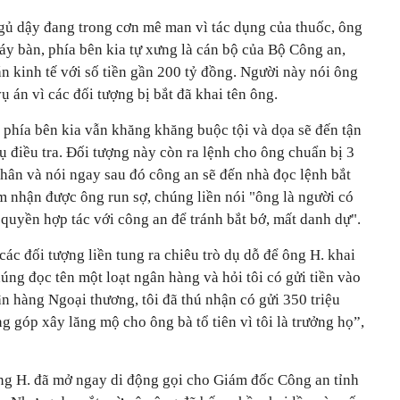
gủ dậy đang trong cơn mê man vì tác dụng của thuốc, ông
áy bàn, phía bên kia tự xưng là cán bộ của Bộ Công an,
án kinh tế với số tiền gần 200 tỷ đồng. Người này nói ông
ụ án vì các đối tượng bị bắt đã khai tên ông.
 phía bên kia vẫn khăng khăng buộc tội và dọa sẽ đến tận
 điều tra. Đối tượng này còn ra lệnh cho ông chuẩn bị 3
hân và nói ngay sau đó công an sẽ đến nhà đọc lệnh bắt
m nhận được ông run sợ, chúng liền nói "ông là người có
quyền hợp tác với công an để tránh bắt bớ, mất danh dự".
các đối tượng liền tung ra chiêu trò dụ dỗ để ông H. khai
húng đọc tên một loạt ngân hàng và hỏi tôi có gửi tiền vào
n hàng Ngoại thương, tôi đã thú nhận có gửi 350 triệu
g góp xây lăng mộ cho ông bà tổ tiên vì tôi là trưởng họ”,
ông H. đã mở ngay di động gọi cho Giám đốc Công an tỉnh