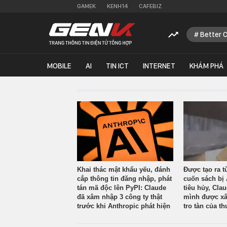
GAMEK
KENH14
CAFEBIZ
Better 
MOBILE
AI
TIN ICT
INTERNET
KHÁM PHÁ
Khai thác mật khẩu yếu, đánh
Được tạo ra t
cắp thông tin đăng nhập, phát
cuốn sách bị 
tán mã độc lên PyPI: Claude
tiêu hủy, Cla
đã xâm nhập 3 công ty thật
mình được xâ
trước khi Anthropic phát hiện
tro tàn của th