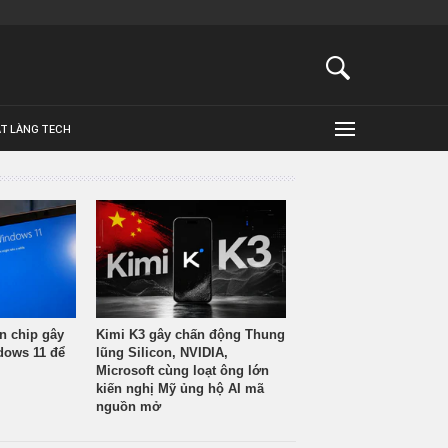
ẬT LÀNG TECH
n chip gây
Kimi K3 gây chấn động Thung
ndows 11 để
lũng Silicon, NVIDIA,
Microsoft cùng loạt ông lớn
kiến nghị Mỹ ủng hộ AI mã
nguồn mở