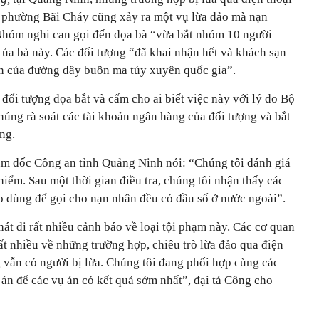
ại phường Bãi Cháy cũng xảy ra một vụ lừa đảo mà nạn
Nhóm nghi can gọi đến dọa bà “vừa bắt nhóm 10 người
của bà này. Các đối tượng “đã khai nhận hết và khách sạn
ển của đường dây buôn ma túy xuyên quốc gia”.
ối tượng dọa bắt và cấm cho ai biết việc này với lý do Bộ
húng rà soát các tài khoản ngân hàng của đối tượng và bắt
ng.
ám đốc Công an tỉnh Quảng Ninh nói: “Chúng tôi đánh giá
hiểm. Sau một thời gian điều tra, chúng tôi nhận thấy các
o dùng để gọi cho nạn nhân đều có đầu số ở nước ngoài”.
t đi rất nhiều cảnh báo về loại tội phạm này. Các cơ quan
ất nhiều về những trường hợp, chiêu trò lừa đảo qua điện
g vẫn có người bị lừa. Chúng tôi đang phối hợp cùng các
ụ án để các vụ án có kết quả sớm nhất”, đại tá Công cho