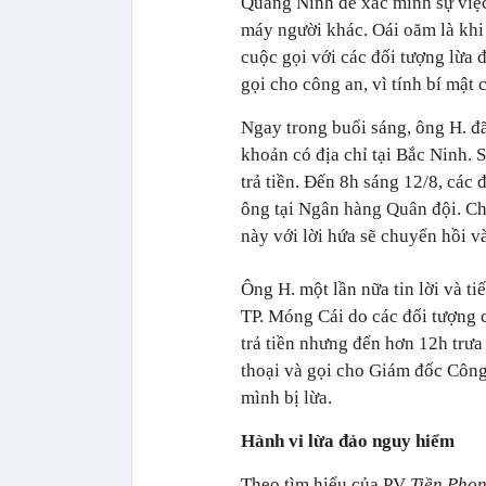
Quảng Ninh để xác minh sự việ
máy người khác. Oái oăm là khi
cuộc gọi với các đối tượng lừa 
gọi cho công an, vì tính bí mật 
Ngay trong buổi sáng, ông H. đã
khoản có địa chỉ tại Bắc Ninh.
trả tiền. Đến 8h sáng 12/8, các 
ông tại Ngân hàng Quân đội. Ch
này với lời hứa sẽ chuyển hồi 
Ông H. một lần nữa tin lời và ti
TP. Móng Cái do các đối tượng 
trả tiền nhưng đến hơn 12h trư
thoại và gọi cho Giám đốc Công 
mình bị lừa.
Hành vi lừa đảo nguy hiểm
Theo tìm hiểu của PV
Tiền Pho