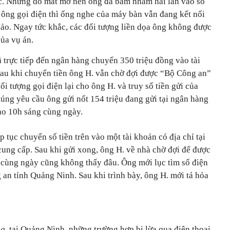
c. Nhưng do mắt mờ nên ông đã bấm nhầm hai lần vào số
 ông gọi điện thì ống nghe của máy bàn vẫn đang kết nối
đảo. Ngay tức khắc, các đối tượng liền dọa ông không được
của vụ án.
 trực tiếp đến ngân hàng chuyển 350 triệu đồng vào tài
 Sau khi chuyển tiền ông H. vẫn chờ đợi được “Bộ Công an”
đối tượng gọi điện lại cho ông H. và truy số tiền gửi của
úng yêu cầu ông gửi nốt 154 triệu đang gửi tại ngân hàng
vào 10h sáng cùng ngày.
ếp tục chuyển số tiền trên vào một tài khoản có địa chỉ tại
cung cấp. Sau khi gửi xong, ông H. về nhà chờ đợi để được
a cùng ngày cũng không thấy đâu. Ông mới lục tìm số điện
an tỉnh Quảng Ninh. Sau khi trình bày, ông H. mới tá hỏa
ng,
tại Quảng Ninh, những trường hợp bị lừa qua điện thoại