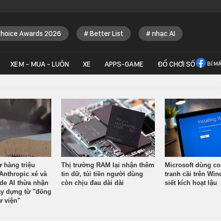
Choice Awards 2026
Better List
nhạc AI
XEM - MUA - LUÔN
XE
APPS-GAME
ĐỒ CHƠI SỐ
BÍ M
ừ hàng triệu
Thị trường RAM lại nhận thêm
Microsoft dùng co
Anthropic xé và
tin dữ, túi tiền người dùng
tranh cãi trên Wi
ude AI thừa nhận
còn chịu đau dài dài
siết kích hoạt lậu
y dựng từ "đống
ư viện"