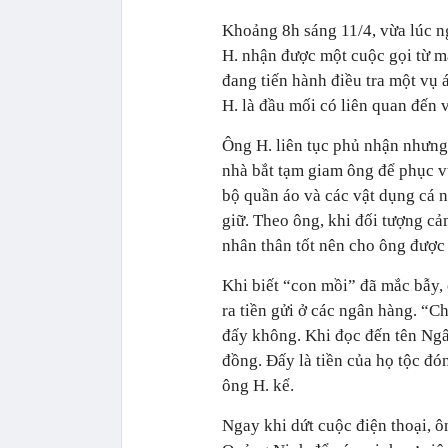
Khoảng 8h sáng 11/4, vừa lúc n
H. nhận được một cuộc gọi từ m
đang tiến hành điều tra một vụ 
H. là đầu mối có liên quan đến v
Ông H. liên tục phủ nhận nhưng
nhà bắt tạm giam ông để phục vụ
bộ quần áo và các vật dụng cá n
giữ. Theo ông, khi đối tượng cả
nhân thân tốt nên cho ông được 
Khi biết “con mồi” đã mắc bẫy, 
ra tiền gửi ở các ngân hàng. “C
đấy không. Khi đọc đến tên Ngâ
đồng. Đấy là tiền của họ tộc đón
ông H. kể.
Ngay khi dứt cuộc điện thoại, 