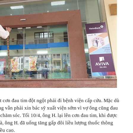
t cơn đau tim đột ngột phải đi bệnh viện cấp cứu. Mặc dù
g vẫn phải xin bác sỹ xuất viện sớm vì vợ ông cũng đau
hăm sóc. Tối 10/4, ông H. lại lên cơn đau tim, khi được
hà, ông H. đã uống tăng gấp đôi liều lượng thuốc thông
ều cao.