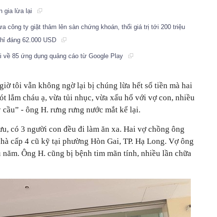
n gia lừa lại
a công ty giặt thảm lên sàn chứng khoán, thổi giá trị tới 200 triệu
 chỉ đáng 62.000 USD
tải về 85 ứng dụng quảng cáo từ Google Play
iờ tôi vẫn không ngờ lại bị chúng lừa hết số tiền mà hai
ót lắm cháu ạ, vừa tủi nhục, vừa xấu hổ với vợ con, nhiều
 cầu” - ông H. rưng rưng nước mắt kể lại.
ưu, có 3 người con đều đi làm ăn xa. Hai vợ chồng ông
nhà cấp 4 cũ kỹ tại phường Hòn Gai, TP. Hạ Long. Vợ ông
 năm. Ông H. cũng bị bệnh tim mãn tính, nhiều lần chữa