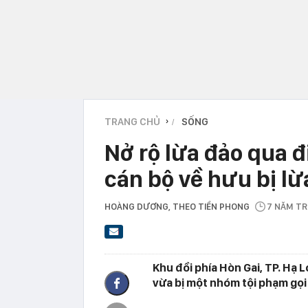
TRANG CHỦ
SỐNG
›
Nở rộ lừa đảo qua đi
cán bộ về hưu bị lừ
HOÀNG DƯƠNG
, THEO TIỀN PHONG
7 NĂM T
Khu đồi phía Hòn Gai, TP. Hạ L
vừa bị một nhóm tội phạm gọi