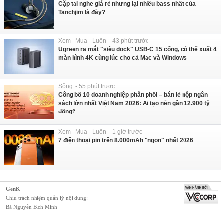
Cặp tai nghe giá rẻ nhưng lại nhiều bass nhất của
Tanchjim là đây?
Xem - Mua - Luôn - 43 phút trước
Ugreen ra mắt "siêu dock" USB-C 15 cổng, có thể xuất 4
màn hình 4K cùng lúc cho cả Mac và Windows
Sống - 55 phút trước
Công bố 10 doanh nghiệp phân phối – bán lẻ nộp ngân
sách lớn nhất Việt Nam 2026: Ai tạo nên gần 12.900 tỷ
đồng?
Xem - Mua - Luôn - 1 giờ trước
7 điện thoại pin trên 8.000mAh "ngon" nhất 2026
GenK
Chịu trách nhiệm quản lý nội dung:
Bà Nguyễn Bích Minh