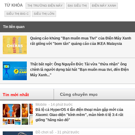
TỪ KHÓA
THỊ TRƯỜNG ĐIỆN MÁY
ĐẠI SIÊU THỊ
ĐIỆN MÁY XANH
SIÊU THỊ BIG C
SIÊU THỊ LỚN
Tin liên quan
Quảng cáo khủng "Bạn muốn mua Tivi" của Điện Máy Xanh
rất giống với "bom tấn" quảng cáo của IKEA Malaysia
Thật bất ngờ: Ông Nguyễn Đức Tài vừa "thừa nhận" ông
chính là người dựng bài hát "Bạn muốn mua tivi, đến Điện
Máy Xanh..."
Cùng chuyên mục
Tin mới nhất
Mobile - 14 phút trước
Đã lộ cả HyperOS 4 lẫn điện thoại màn gập mới của
Xiaomi: Giao diện "kính mềm", màn hình tỉ lệ 3:4 rất
giống "hãng nào đó"
Đồ chơi số - 31 phút trước