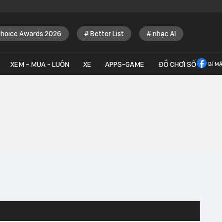
Choice Awards 2026
Better List
nhạc AI
XEM - MUA - LUÔN
XE
APPS-GAME
ĐỒ CHƠI SỐ
BÍ M