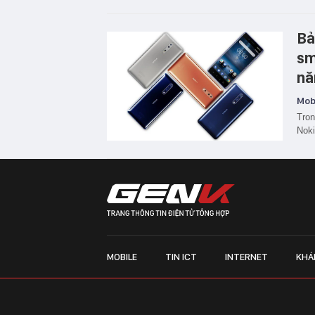
Bả
sm
nă
Mobi
Tron
Noki
MOBILE
TIN ICT
INTERNET
KHÁ