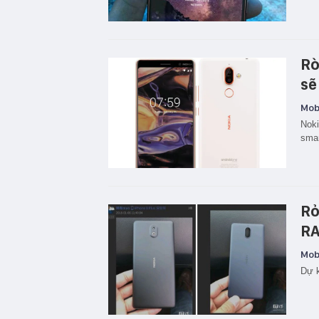
Rò
sẽ
Mobi
Noki
smar
Rỏ
RA
Mobi
Dự k