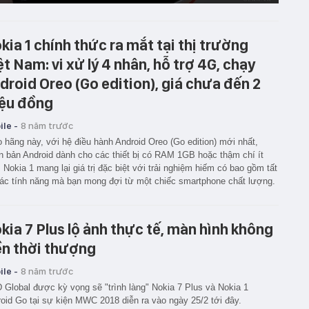
kia 1 chính thức ra mắt tại thị trường
ệt Nam: vi xử lý 4 nhân, hỗ trợ 4G, chạy
droid Oreo (Go edition), giá chưa đến 2
iệu đồng
le -
8 năm trước
 hãng này, với hệ điều hành Android Oreo (Go edition) mới nhất,
n bản Android dành cho các thiết bị có RAM 1GB hoặc thậm chí ít
 Nokia 1 mang lại giá trị đặc biệt với trải nghiệm hiếm có bao gồm tất
ác tính năng mà bạn mong đợi từ một chiếc smartphone chất lượng.
kia 7 Plus lộ ảnh thực tế, màn hình không
ền thời thượng
le -
8 năm trước
Global được kỳ vọng sẽ "trình làng" Nokia 7 Plus và Nokia 1
oid Go tại sự kiện MWC 2018 diễn ra vào ngày 25/2 tới đây.