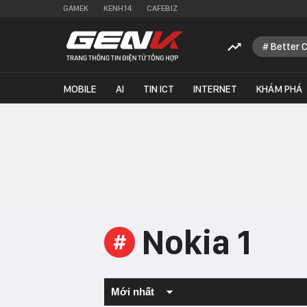
GAMEK
KENH14
CAFEBIZ
Better 
MOBILE
AI
TIN ICT
INTERNET
KHÁM PHÁ
Nokia 1
#
Mới nhất