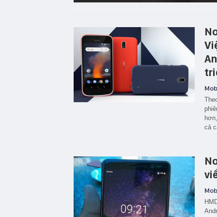
No
Vi
An
tr
Mobi
Theo
phiê
hơn,
cả c
No
vi
Mobi
HMD 
Andr