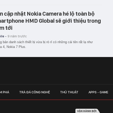
n cập nhật Nokia Camera hé lộ toàn bộ
artphone HMD Global sẽ giới thiệu trong
m tới
le -
9 năm trước
g bản danh sách thiết bị vừa bị rò rỉ có những cái tên rất lạ như
a 4, Nokia 7 Plus.
M PHÁ
TRÀ ĐÁ CÔNG NGHỆ
THỦ THUẬT
APPS - GAME