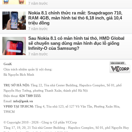
7 năm trước
Nokia 8.1 chính thức ra mắt: Snapdragon 710,
RAM 4GB, màn hình tai thỏ 6,18 inch, giá 10,4
triệu đồng
7 năm trước
Sau Nokia 8.1 có màn hình tai thỏ, HMD Global
sẽ chuyển sang dùng màn hình đục lỗ giống
Infinity-O của Samsung?
7 năm trước
GenK
Chịu trách nhiệm quản lý nội dung:
Bà Nguyễn Bích Minh
TRỤ SỞ HÀ NỘI:
Tầng 22, Tòa nhà Center Building, Hapulico Complex, Số 01, phố
Nguyễn Huy Tưởng, phường Thanh Xuân, thành phố Hà Nội
Điện thoại:
024 7309 5555
.
Email:
info@genk.vn
VPĐD TẠI TP.HCM:
Tầng 4, Tòa nhà 123, số 127 Võ Văn Tần, Phường Xuân Hòa,
TPHCM
© Copyright 2010 - 2026 - Công ty Cổ phần VCCorp
Tầng 17, 19, 20, 21 Toà nhà Center Building - Hapulico Complex, Số 01, phố Nguyễn Huy