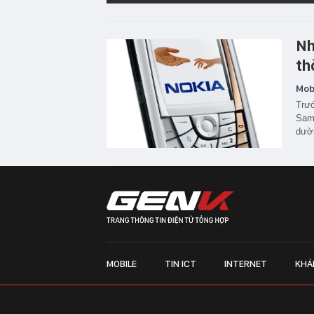
Nh
th
Mobi
Trướ
Sams
dườn
MOBILE
TIN ICT
INTERNET
KHÁ