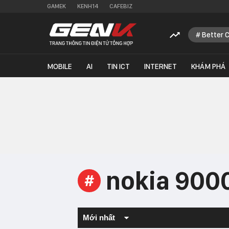
GAMEK
KENH14
CAFEBIZ
Better 
MOBILE
AI
TIN ICT
INTERNET
KHÁM PHÁ
nokia 900
#
Mới nhất