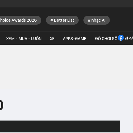
Choice Awards 2026
Better List
nhạc AI
XEM - MUA - LUÔN
XE
APPS-GAME
ĐỒ CHƠI SỐ
BÍ M
0