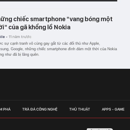
ững chiếc smartphone "vang bóng một
ời" của gã khổng lồ Nokia
le -
11 năm trước
c sự cạnh tranh vô cùng gay gắt từ các đối thủ như Apple,
ung, Google, những chiếc smartphone đình đám một thời của Nokia
g như đã bị lãng quên.
M PHÁ
TRÀ ĐÁ CÔNG NGHỆ
THỦ THUẬT
APPS - GAME