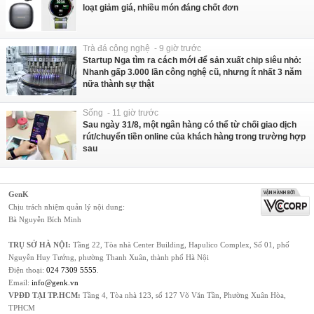
loạt giảm giá, nhiều món đáng chốt đơn
Trà đá công nghệ - 9 giờ trước
Startup Nga tìm ra cách mới để sản xuất chip siêu nhỏ:
Nhanh gấp 3.000 lần công nghệ cũ, nhưng ít nhất 3 năm
nữa thành sự thật
Sống - 11 giờ trước
Sau ngày 31/8, một ngân hàng có thể từ chối giao dịch
rút/chuyển tiền online của khách hàng trong trường hợp
sau
GenK
Chịu trách nhiệm quản lý nội dung:
Bà Nguyễn Bích Minh
TRỤ SỞ HÀ NỘI:
Tầng 22, Tòa nhà Center Building, Hapulico Complex, Số 01, phố
Nguyễn Huy Tưởng, phường Thanh Xuân, thành phố Hà Nội
Điện thoại:
024 7309 5555
.
Email:
info@genk.vn
VPĐD TẠI TP.HCM:
Tầng 4, Tòa nhà 123, số 127 Võ Văn Tần, Phường Xuân Hòa,
TPHCM