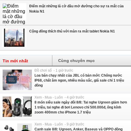
Điểm mặt những lá cờ đầu mở đường cho sự ra mắt của
Nokia N1
Cộng đồng thích thú với màn ra mắt tablet Nokia N1
Cùng chuyên mục
Tin mới nhất
Đồ chơi số - 1 giờ trước
Loa bán chạy nhất của JBL có bản mới: Chống nước
IP68, chất âm ngon, nhiều màu sắc, giá sale chỉ 1 triệu
đồng
Xem - Mua - Luôn - 4 giờ trước
8 món siêu sale ngày đôi 8/8: Tai nghe Ugreen giảm hơn
1 triệu, tai nghe đi bơi Lenovo chỉ 500.000đ, ống kính
zoom 400mm cho iPhone 1.7 triệu
Xem - Mua - Luôn - 9 giờ trước
Canh sale 8/8: Ugreen, Anker, Baseus và OPPO đồng