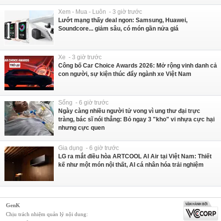
Xem - Mua - Luôn - 3 giờ trước
Lướt mạng thấy deal ngon: Samsung, Huawei,
Soundcore... giảm sâu, có món gần nửa giá
Xe - 3 giờ trước
Công bố Car Choice Awards 2026: Mở rộng vinh danh cả
con người, sự kiện thúc đẩy ngành xe Việt Nam
Sống - 6 giờ trước
Ngày càng nhiều người tử vong vì ung thư đại trực
tràng, bác sĩ nói thẳng: Bỏ ngay 3 "kho" vi nhựa cực hại
nhưng cực quen
Gia dụng - 6 giờ trước
LG ra mắt điều hòa ARTCOOL AI Air tại Việt Nam: Thiết
kế như một món nội thất, AI cá nhân hóa trải nghiệm
GenK
Chịu trách nhiệm quản lý nội dung: