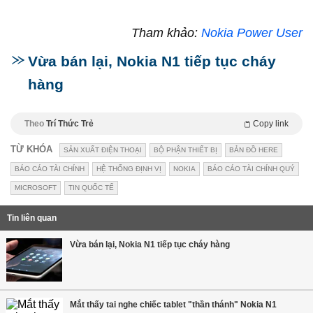
Tham khảo:
Nokia Power User
Vừa bán lại, Nokia N1 tiếp tục cháy
hàng
Theo
Trí Thức Trẻ
Copy link
TỪ KHÓA
SẢN XUẤT ĐIỆN THOẠI
BỘ PHẬN THIẾT BỊ
BẢN ĐỒ HERE
BÁO CÁO TÀI CHÍNH
HỆ THỐNG ĐỊNH VỊ
NOKIA
BÁO CÁO TÀI CHÍNH QUÝ
MICROSOFT
TIN QUỐC TẾ
Tin liên quan
Vừa bán lại, Nokia N1 tiếp tục cháy hàng
Mắt thấy tai nghe chiếc tablet "thần thánh" Nokia N1