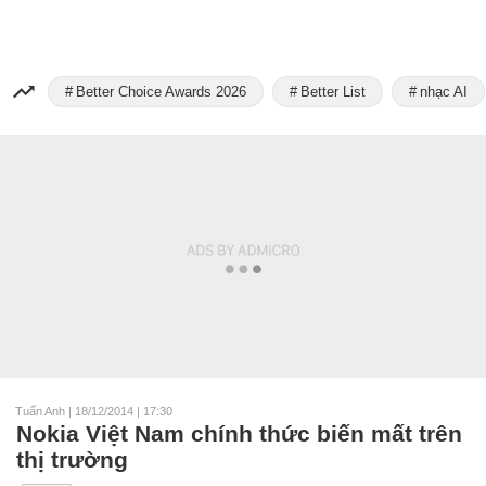
Better Choice Awards 2026
Better List
nhạc AI
Tuấn Anh
|
18/12/2014 | 17:30
Nokia Việt Nam chính thức biến mất trên
thị trường