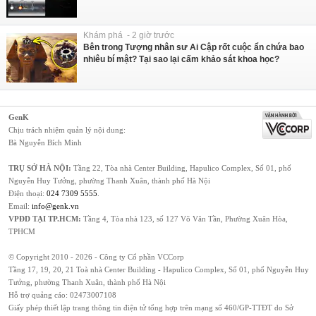
Khám phá - 2 giờ trước
Bên trong Tượng nhân sư Ai Cập rốt cuộc ẩn chứa bao
nhiêu bí mật? Tại sao lại cấm khảo sát khoa học?
GenK
Chịu trách nhiệm quản lý nội dung:
Bà Nguyễn Bích Minh
TRỤ SỞ HÀ NỘI:
Tầng 22, Tòa nhà Center Building, Hapulico Complex, Số 01, phố
Nguyễn Huy Tưởng, phường Thanh Xuân, thành phố Hà Nội
Điện thoại:
024 7309 5555
.
Email:
info@genk.vn
VPĐD TẠI TP.HCM:
Tầng 4, Tòa nhà 123, số 127 Võ Văn Tần, Phường Xuân Hòa,
TPHCM
© Copyright 2010 - 2026 - Công ty Cổ phần VCCorp
Tầng 17, 19, 20, 21 Toà nhà Center Building - Hapulico Complex, Số 01, phố Nguyễn Huy
Tưởng, phường Thanh Xuân, thành phố Hà Nội
Hỗ trợ quảng cáo:
02473007108
Giấy phép thiết lập trang thông tin điện tử tổng hợp trên mạng số 460/GP-TTĐT do Sở