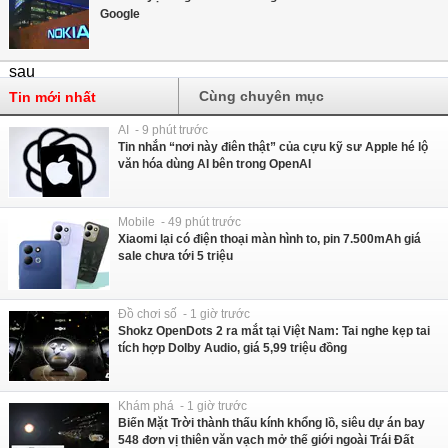
Google
Cùng chuyên mục
Tin mới nhất
AI - 9 phút trước
Tin nhắn “nơi này điên thật” của cựu kỹ sư Apple hé lộ
văn hóa dùng AI bên trong OpenAI
Mobile - 49 phút trước
Xiaomi lại có điện thoại màn hình to, pin 7.500mAh giá
sale chưa tới 5 triệu
Đồ chơi số - 1 giờ trước
Shokz OpenDots 2 ra mắt tại Việt Nam: Tai nghe kẹp tai
tích hợp Dolby Audio, giá 5,99 triệu đồng
Khám phá - 1 giờ trước
Biến Mặt Trời thành thấu kính khổng lồ, siêu dự án bay
548 đơn vị thiên văn vạch mở thế giới ngoài Trái Đất