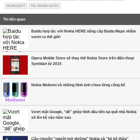
MICROSOFT
TIN TRONG NƯỚC
Tin liên quan
Baidu hợp tác với Nokia HERE nâng cấp Baidu Maps nhằm
vươn ra thế giới
Opera Mobile Store sẽ thay thế Nokia Store trên điện thoại
Symbian từ 2015
Nokia Meltemi và những hình ảnh chưa từng công bố
Vượt mặt Google, "dế" ghép hình đầu tiên tại quê nhà Nokia
sẽ lên kệ vào năm sau
Câu chuyện "người mở đường" Nokia và "kẻ kế thừa"