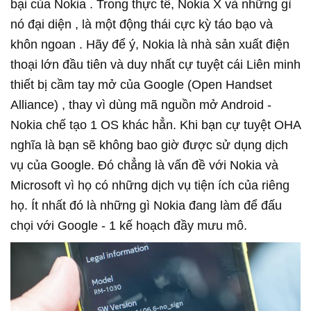
bại của Nokia . Trong thực tế, Nokia X và những gì
nó đại diện , là một động thái cực kỳ táo bạo và
khôn ngoan . Hãy để ý, Nokia là nhà sản xuất điện
thoại lớn đầu tiên và duy nhất cự tuyệt cái Liên minh
thiết bị cầm tay mở của Google (Open Handset
Alliance) , thay vì dùng mã nguồn mở Android -
Nokia chế tạo 1 OS khác hẳn. Khi bạn cự tuyệt OHA
nghĩa là bạn sẽ không bao giờ được sử dụng dịch
vụ của Google. Đó chẳng là vấn đề với Nokia và
Microsoft vì họ có những dịch vụ tiện ích của riêng
họ. Ít nhất đó là những gì Nokia đang làm để đấu
chọi với Google - 1 kế hoạch đầy mưu mô.