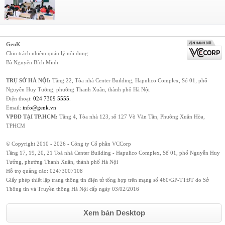
GenK
Chịu trách nhiệm quản lý nội dung:
Bà Nguyễn Bích Minh
TRỤ SỞ HÀ NỘI:
Tầng 22, Tòa nhà Center Building, Hapulico Complex, Số 01, phố
Nguyễn Huy Tưởng, phường Thanh Xuân, thành phố Hà Nội
Điện thoại:
024 7309 5555
.
Email:
info@genk.vn
VPĐD TẠI TP.HCM:
Tầng 4, Tòa nhà 123, số 127 Võ Văn Tần, Phường Xuân Hòa,
TPHCM
© Copyright 2010 - 2026 - Công ty Cổ phần VCCorp
Tầng 17, 19, 20, 21 Toà nhà Center Building - Hapulico Complex, Số 01, phố Nguyễn Huy
Tưởng, phường Thanh Xuân, thành phố Hà Nội
Hỗ trợ quảng cáo:
02473007108
Giấy phép thiết lập trang thông tin điện tử tổng hợp trên mạng số 460/GP-TTĐT do Sở
Thông tin và Truyền thông Hà Nội cấp ngày 03/02/2016
Xem bản Desktop