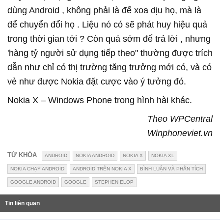
dùng Android , không phải là để xoa dịu họ, mà là
để chuyển đổi họ . Liệu nó có sẽ phát huy hiệu quả
trong thời gian tới ? Còn quá sớm để trả lời , nhưng
'hàng tỷ người sử dụng tiếp theo" thường được trích
dẫn như chỉ có thị trường tăng trưởng mới có, và có
vẻ như được Nokia đặt cược vào ý tưởng đó.
Nokia X – Windows Phone trong hình hài khác.
Theo WPCentral
Winphoneviet.vn
TỪ KHÓA
ANDROID
NOKIA ANDROID
NOKIA X
NOKIA XL
NOKIA CHẠY ANDROID
ANDROID TRÊN NOKIA X
BÌNH LUẬN VÀ PHÂN TÍCH
GOOGLE ANDROID
GOOGLE
STEPHEN ELOP
Tin liên quan