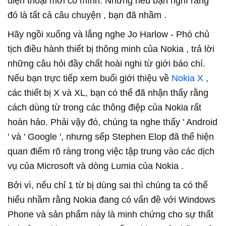
điện thoại mới có mình. Nhưng nếu bạn nghĩ rằng
đó là tất cả câu chuyện , bạn đã nhầm .
Hãy ngồi xuống và lắng nghe Jo Harlow - Phó chủ
tịch điều hành thiết bị thông minh của Nokia , trả lời
những câu hỏi đầy chất hoài nghi từ giới báo chí.
Nếu bạn trực tiếp xem buổi giới thiệu về
Nokia X
,
các thiết bị X và XL, bạn có thể đã nhận thấy rằng
cách dùng từ trong các thông điệp của Nokia rất
hoàn hảo. Phải vậy đó, chúng ta nghe thấy ' Android
' và ' Google ', nhưng sếp Stephen Elop đã thể hiện
quan điểm rõ ràng trong việc tập trung vào các dịch
vụ của Microsoft và dòng Lumia của Nokia .
Bởi vì, nếu chỉ 1 từ bị dùng sai thì chúng ta có thể
hiểu nhầm rằng Nokia đang có vấn đề với Windows
Phone và sản phẩm này là minh chứng cho sự thất