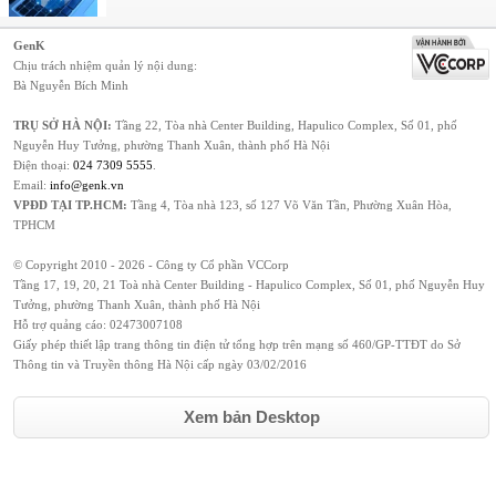
GenK
Chịu trách nhiệm quản lý nội dung:
Bà Nguyễn Bích Minh
TRỤ SỞ HÀ NỘI:
Tầng 22, Tòa nhà Center Building, Hapulico Complex, Số 01, phố
Nguyễn Huy Tưởng, phường Thanh Xuân, thành phố Hà Nội
Điện thoại:
024 7309 5555
.
Email:
info@genk.vn
VPĐD TẠI TP.HCM:
Tầng 4, Tòa nhà 123, số 127 Võ Văn Tần, Phường Xuân Hòa,
TPHCM
© Copyright 2010 - 2026 - Công ty Cổ phần VCCorp
Tầng 17, 19, 20, 21 Toà nhà Center Building - Hapulico Complex, Số 01, phố Nguyễn Huy
Tưởng, phường Thanh Xuân, thành phố Hà Nội
Hỗ trợ quảng cáo:
02473007108
Giấy phép thiết lập trang thông tin điện tử tổng hợp trên mạng số 460/GP-TTĐT do Sở
Thông tin và Truyền thông Hà Nội cấp ngày 03/02/2016
Xem bản Desktop