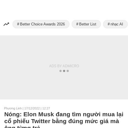
Better Choice Awards 2026
Better List
nhạc AI
Phương Linh
|
17/12/2022 | 12:27
Nóng: Elon Musk đang tìm người mua lại
cổ phiếu Twitter bằng đúng mức giá mà
ông từng trả