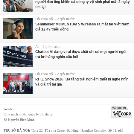
người đàn ông khiến cả công ty vệ sinh phải mất 2 ngày
tìm lại
Đồ chơi số - 2 giờ trước
Sennheiser MOMENTUM 5 Wireless ra mắt tại Việt Nam,
giá 12,49 triệu đồng
AI - 2 giờ trước
Chatbot AI đang viral thực chất chỉ có một người ngồi
trả lời hàng nghìn câu hỏi
Đồ chơi số - 2 giờ trước
P.H.E Show 2026: Ba tầng trải nghiệm thiết bị nghe nhìn
và giải trí tại gia
GenK
Chịu trách nhiệm quản lý nội dung:
Bà Nguyễn Bích Minh
TRỤ SỞ HÀ NỘI:
Tầng 22, Tòa nhà Center Building, Hapulico Complex, Số 01, phố