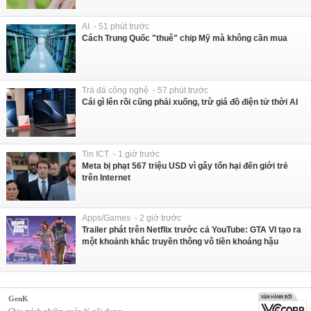
AI - 51 phút trước
Cách Trung Quốc "thuê" chip Mỹ mà không cần mua
Trà đá công nghệ - 57 phút trước
Cái gì lên rồi cũng phải xuống, trừ giá đồ điện tử thời AI
Tin ICT - 1 giờ trước
Meta bị phạt 567 triệu USD vì gây tổn hại đến giới trẻ
trên Internet
Apps/Games - 2 giờ trước
Trailer phát trên Netflix trước cả YouTube: GTA VI tạo ra
một khoảnh khắc truyền thông vô tiền khoáng hậu
GenK
Chịu trách nhiệm quản lý nội dung: