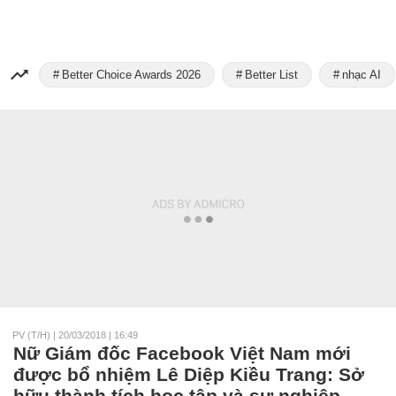
Better Choice Awards 2026
Better List
nhạc AI
PV (T/H)
|
20/03/2018 | 16:49
Nữ Giám đốc Facebook Việt Nam mới
được bổ nhiệm Lê Diệp Kiều Trang: Sở
hữu thành tích học tập và sự nghiệp