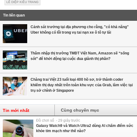
LÊ DIỆP KIỀU TRANG
Tin liên quan
Cảnh sát trưởng tại địa phương cho rằng, "có khả năng"
Uber không có lỗi trong vụ tai nạn xe ô tô tự lái
Thâm nhập thị trường TMĐT Việt Nam, Amazon sẽ “sống
sót” để khởi động lại cuộc đua giành thị phần?
Chàng trai Việt 23 tuổi loại 400 hồ sơ, trở thành coder
khiếm thị duy nhất trên toàn khu vực của Grab, làm việc tại
trụ sở chính ở Singapore
Cùng chuyên mục
Tin mới nhất
Đồ chơi số - 29 giây trước
Galaxy Watch9 và Watch Ultra2 dùng AI chấm điểm sức
khỏe tim mạch như thế nào?