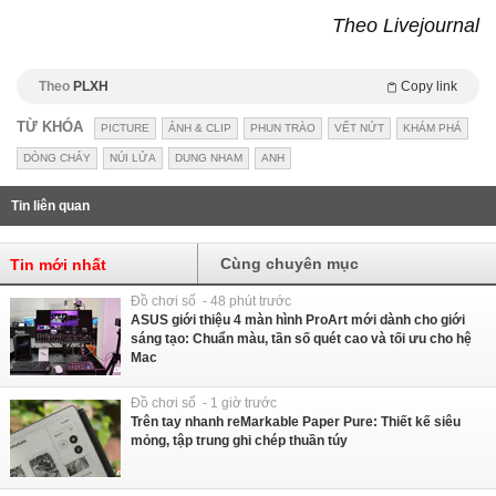
Theo Livejournal
Theo
PLXH
Copy link
TỪ KHÓA
PICTURE
ẢNH & CLIP
PHUN TRÀO
VẾT NỨT
KHÁM PHÁ
DÒNG CHẢY
NÚI LỬA
DUNG NHAM
ANH
Tin liên quan
Cùng chuyên mục
Tin mới nhất
Đồ chơi số - 48 phút trước
ASUS giới thiệu 4 màn hình ProArt mới dành cho giới
sáng tạo: Chuẩn màu, tần số quét cao và tối ưu cho hệ
Mac
Đồ chơi số - 1 giờ trước
Trên tay nhanh reMarkable Paper Pure: Thiết kế siêu
mỏng, tập trung ghi chép thuần túy