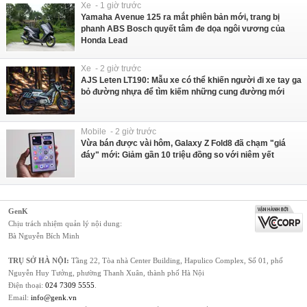
Xe - 1 giờ trước
Yamaha Avenue 125 ra mắt phiên bản mới, trang bị
phanh ABS Bosch quyết tâm đe dọa ngôi vương của
Honda Lead
Xe - 2 giờ trước
AJS Leten LT190: Mẫu xe có thể khiến người đi xe tay ga
bỏ đường nhựa để tìm kiếm những cung đường mới
Mobile - 2 giờ trước
Vừa bán được vài hôm, Galaxy Z Fold8 đã chạm "giá
đáy" mới: Giảm gần 10 triệu đồng so với niêm yết
GenK
Chịu trách nhiệm quản lý nội dung:
Bà Nguyễn Bích Minh
TRỤ SỞ HÀ NỘI:
Tầng 22, Tòa nhà Center Building, Hapulico Complex, Số 01, phố
Nguyễn Huy Tưởng, phường Thanh Xuân, thành phố Hà Nội
Điện thoại:
024 7309 5555
.
Email:
info@genk.vn