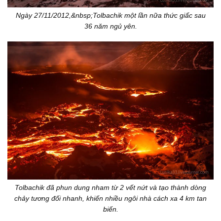
Ngày 27/11/2012,&nbsp;Tolbachik một lần nữa thức giấc sau
36 năm ngủ yên.
Tolbachik đã phun dung nham từ 2 vết nứt và tạo thành dòng
chảy tương đối nhanh, khiến nhiều ngôi nhà cách xa 4 km tan
biến.