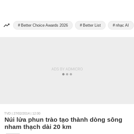
Better Choice Awards 2026
Better List
nhạc AI
TVD
|
27/02/2014 | 12:00
Núi lửa phun trào tạo thành dòng sông
nham thạch dài 20 km